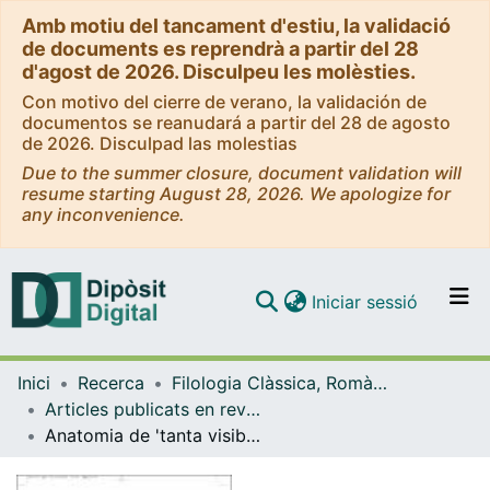
Amb motiu del tancament d'estiu, la validació
de documents es reprendrà a partir del 28
d'agost de 2026. Disculpeu les molèsties.
Con motivo del cierre de verano, la validación de
documentos se reanudará a partir del 28 de agosto
de 2026. Disculpad las molestias
Due to the summer closure, document validation will
resume starting August 28, 2026. We apologize for
any inconvenience.
(current)
Iniciar sessió
Comunitats i col·leccions
Inici
Recerca
Filologia Clàssica, Romànica i Semítica
Navega per tot el DD
Articles publicats en revistes (Filologia Clàssica, Romànica i Semítica)
Com publicar
Anatomia de 'tanta visibilidade' das mulleres na literatura
Contacte