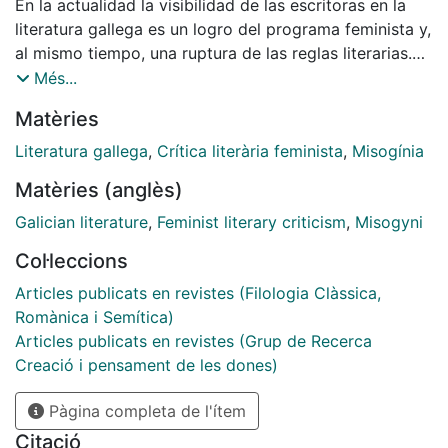
En la actualidad la visibilidad de las escritoras en la
literatura gallega es un logro del programa feminista y,
al mismo tiempo, una ruptura de las reglas literarias.
Las mujeres en cuanto que escritoras no han
Més...
conseguido todavía un estatuto de normalidad en el
Matèries
sistema literario aunque sus propuestas sean más
innovadoras y reconocidas que nunca, por eso en este
Literatura gallega
,
Crítica literària feminista
,
Misogínia
artículo se analizarán algunos de los síntomas de
Matèries (anglès)
misoginia existentes en la interpretación patriarcal de
esta visibilidad.
Galician literature
,
Feminist literary criticism
,
Misogyni
Col·leccions
Articles publicats en revistes (Filologia Clàssica,
Romànica i Semítica)
Articles publicats en revistes (Grup de Recerca
Creació i pensament de les dones)
Pàgina completa de l'ítem
Citació