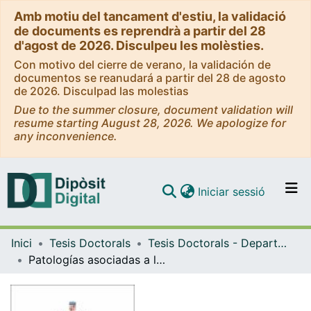
Amb motiu del tancament d'estiu, la validació
de documents es reprendrà a partir del 28
d'agost de 2026. Disculpeu les molèsties.
Con motivo del cierre de verano, la validación de
documentos se reanudará a partir del 28 de agosto
de 2026. Disculpad las molestias
Due to the summer closure, document validation will
resume starting August 28, 2026. We apologize for
any inconvenience.
(current)
Iniciar sessió
Comunitats i col·leccions
Inici
Tesis Doctorals
Tesis Doctorals - Departament - Genètica
Navega per tot el DD
Patologías asociadas a la premutación del gen FMR1
Com publicar
Contacte