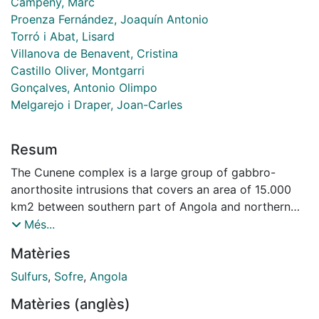
Campeny, Marc
Proenza Fernández, Joaquín Antonio
Torró i Abat, Lisard
Villanova de Benavent, Cristina
Castillo Oliver, Montgarri
Gonçalves, Antonio Olimpo
Melgarejo i Draper, Joan-Carles
Resum
The Cunene complex is a large group of gabbro-
anorthosite intrusions that covers an area of 15.000
km2 between southern part of Angola and northern
Namibia. Although ultrabasic rocks have not been
Més...
found to data in the main anorthositic intrusion of the
Matèries
Cunene complex, a great number of small basic-
ultrabasic bodies appear close to the west margin of
Sulfurs
,
Sofre
,
Angola
the main intrusion.
Matèries (anglès)