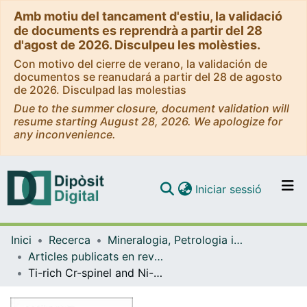
Amb motiu del tancament d'estiu, la validació
de documents es reprendrà a partir del 28
d'agost de 2026. Disculpeu les molèsties.
Con motivo del cierre de verano, la validación de
documentos se reanudará a partir del 28 de agosto
de 2026. Disculpad las molestias
Due to the summer closure, document validation will
resume starting August 28, 2026. We apologize for
any inconvenience.
(current)
Iniciar sessió
Comunitats i col·leccions
Inici
Recerca
Mineralogia, Petrologia i Geologia Aplicada
Navega per tot el DD
Articles publicats en revistes (Mineralogia, Petrologia i Geologia Aplicada)
Com publicar
Ti-rich Cr-spinel and Ni-Fe-Cu sulphides from the Hamutenha basic-ultrabasic intrusion (Cunene anorthosite complex, Angola)
Contacte