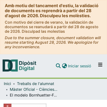
Amb motiu del tancament d'estiu, la validació
de documents es reprendrà a partir del 28
d'agost de 2026. Disculpeu les molèsties.
Con motivo del cierre de verano, la validación de
documentos se reanudará a partir del 28 de agosto
de 2026. Disculpad las molestias
Due to the summer closure, document validation will
resume starting August 28, 2026. We apologize for
any inconvenience.
(current)
Iniciar sessió
Comunitats i col·leccions
Inici
Treballs de l'alumnat
Navega per tot el DD
Màster Oficial - Ciències Actuarials i Financeres (CAF)
Com publicar
El modelo Bornhuetter-Ferguson modificado para la asignación de la reserva IBNR: Estudio de caso para una compañía de seguros colombiana
Contacte