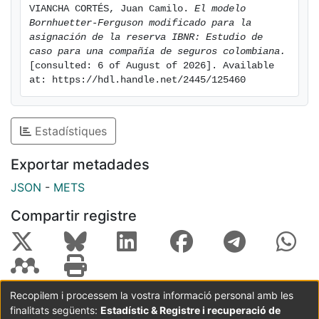
VIANCHA CORTÉS, Juan Camilo. 
El modelo 
Bornhuetter-Ferguson modificado para la 
asignación de la reserva IBNR: Estudio de 
caso para una compañía de seguros colombiana.
[consulted: 6 of August of 2026]. Available 
at: https://hdl.handle.net/2445/125460
Estadístiques
Exportar metadades
JSON
-
METS
Compartir registre
Recopilem i processem la vostra informació personal amb les
finalitats següents:
Estadístic & Registre i recuperació de
Coordinació:
CRAI UB
Avís legal
Metadades