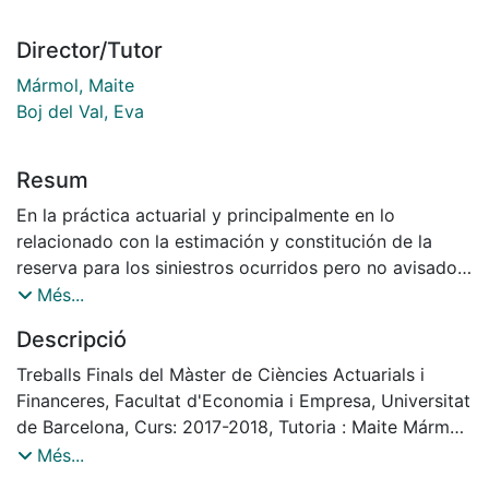
Director/Tutor
Mármol, Maite
Boj del Val, Eva
Resum
En la práctica actuarial y principalmente en lo
relacionado con la estimación y constitución de la
reserva para los siniestros ocurridos pero no avisados
(IBNR - Incurred But Not Reported) es muy usual el
Més...
uso de triángulos de grupos de riesgos homogéneos
Descripció
que permiten determinar los factores de desarrollo
para la obtención del coste último de los siniestros.
Treballs Finals del Màster de Ciències Actuarials i
Sin embargo, resulta de mayor utilidad para el gestor
Financeres, Facultat d'Economia i Empresa, Universitat
de riesgos dentro de su proceso de monitoreo de los
de Barcelona, Curs: 2017-2018, Tutoria : Maite Mármol
niveles de siniestralidad, tener la estimación del IBNR a
i Eva Boj
Més...
nivel producto o línea de negocio. Esto representa un