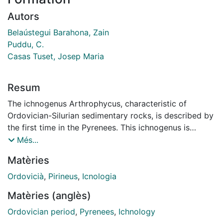
Autors
Belaústegui Barahona, Zain
Puddu, C.
Casas Tuset, Josep Maria
Resum
The ichnogenus Arthrophycus, characteristic of
Ordovician-Silurian sedimentary rocks, is described by
the first time in the Pyrenees. This ichnogenus is
located in fine-grained sandstones of the upper part
Més...
of the Cava Formation, on the Upper Ordovician rocks
Matèries
of the southern slope of the la Rabassa Dome, close to
the Andorra-Spain border. Studied samples exhibit
Ordovicià
,
Pirineus
,
Icnologia
characteristics of the ichnogenus Arthrophycus Hall,
Matèries (anglès)
1852, and in particular to the ichnospecies A.
brongniartii (=A. linearis) (Harlan, 1832). Bioturbation
Ordovician period
,
Pyrenees
,
Ichnology
structures are well preserved, and diagnostic features