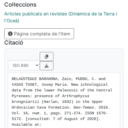
Col·leccions
of the ichnosubspecies A. brongniartii protrusiva
(Seilacher, 2000) can be observed. These data confirm
Articles publicats en revistes (Dinàmica de la Terra i
the Ordovician age of the study section, otherwise
l'Oceà)
well-established on the basis of its abundant fossil
Pàgina completa de l'ítem
content.
Citació
BELAÚSTEGUI BARAHONA, Zain, PUDDU, C. and 
CASAS TUSET, Josep Maria. New ichnological 
data from the lower Paleozoic of the Central 
Pyrenees: presence of 
Arthrophycus 
brongniartii
 (Harlan, 1832) in the Upper 
Ordovician Cava Formation. 
Geo-Temas
. 2016. 
Vol. 16, num. 1, pags. 271-274. ISSN 1576-
5172. [consulted: 7 of August of 2026]. 
Available at: 