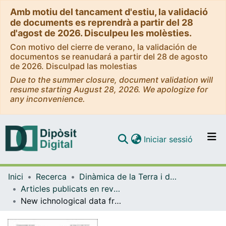
Amb motiu del tancament d'estiu, la validació
de documents es reprendrà a partir del 28
d'agost de 2026. Disculpeu les molèsties.
Con motivo del cierre de verano, la validación de
documentos se reanudará a partir del 28 de agosto
de 2026. Disculpad las molestias
Due to the summer closure, document validation will
resume starting August 28, 2026. We apologize for
any inconvenience.
(current)
Iniciar sessió
Comunitats i col·leccions
Inici
Recerca
Dinàmica de la Terra i de l'Oceà
Navega per tot el DD
Articles publicats en revistes (Dinàmica de la Terra i l'Oceà)
Com publicar
New ichnological data from the lower Paleozoic of the Central Pyrenees: presence of <em>Arthrophycus brongniartii</em> (Harlan, 1832) in the Upper Ordovician Cava Formation
Contacte