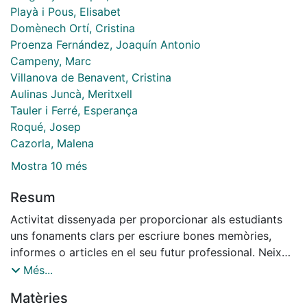
Playà i Pous, Elisabet
Domènech Ortí, Cristina
Proenza Fernández, Joaquín Antonio
Campeny, Marc
Villanova de Benavent, Cristina
Aulinas Juncà, Meritxell
Tauler i Ferré, Esperança
Roqué, Josep
Cazorla, Malena
Mostra 10 més
Resum
Activitat dissenyada per proporcionar als estudiants
uns fonaments clars per escriure bones memòries,
informes o articles en el seu futur professional. Neix
de la necessitat de millorar la seva competència
Més...
comunicativa escrita, i es basa en la redacció conjunta
Matèries
(professors + estudiants de diferent nivell) d'un article