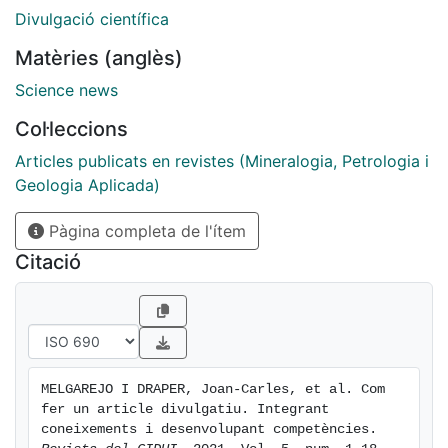
divulgatiu, amb revisió externa, i en la seva posterior
Divulgació científica
presentació i divulgació. Es pretén també fomentar la
Matèries (anglès)
metodologia docent d'Aprenentatge-Servei (ApS)
entre els estudiants
Science news
Col·leccions
Articles publicats en revistes (Mineralogia, Petrologia i
Geologia Aplicada)
Pàgina completa de l'ítem
Citació
MELGAREJO I DRAPER, Joan-Carles, et al. Com 
fer un article divulgatiu. Integrant 
coneixements i desenvolupant competències. 