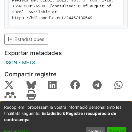
Revista del CIDUI
. 2021. Vol. 5, num. 1-18. 
ISSN 2385-6203. [consulted: 6 of August of 
2026]. Available at: 
https://hdl.handle.net/2445/180549
Estadístiques
Exportar metadades
JSON
-
METS
Compartir registre
Recopilem i processem la vostra informació personal amb les
finalitats següents:
Estadístic & Registre i recuperació de
Coordinació:
CRAI UB
Avís legal
Metadades
subjectes a:
contrasenya
Configuració
Política de
Acord
Personalitzar
Declinar
D'acord