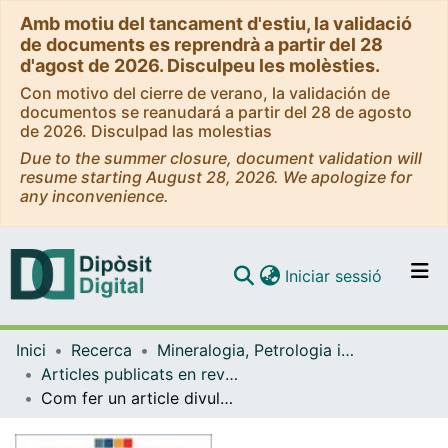
Amb motiu del tancament d'estiu, la validació
de documents es reprendrà a partir del 28
d'agost de 2026. Disculpeu les molèsties.
Con motivo del cierre de verano, la validación de
documentos se reanudará a partir del 28 de agosto
de 2026. Disculpad las molestias
Due to the summer closure, document validation will
resume starting August 28, 2026. We apologize for
any inconvenience.
(current)
Iniciar sessió
Comunitats i col·leccions
Inici
Recerca
Mineralogia, Petrologia i Geologia Aplicada
Navega per tot el DD
Articles publicats en revistes (Mineralogia, Petrologia i Geologia Aplicada)
Com publicar
Com fer un article divulgatiu. Integrant coneixements i desenvolupant competències
Contacte