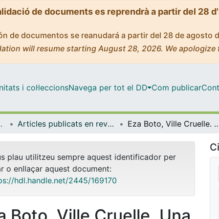
alidació de documents es reprendrà a partir del 28 d
ción de documentos se reanudará a partir del 28 de agosto 
ation will resume starting August 28, 2026. We apologize 
tats i col·leccions
Navega per tot el DD
Com publicar
Cont
s i Estudis Anglesos
Articles publicats en revistes (Llengües i Literatures Modernes i Estudis Anglesos)
Eza Boto, Ville Cruelle. Una dialectique du mêm
Ci
us plau utilitzeu sempre aquest identificador per
ar o enllaçar aquest document:
ps://hdl.handle.net/2445/169170
a Boto, Ville Cruelle. Una