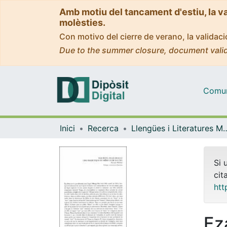
Amb motiu del tancament d'estiu, la v
molèsties.
Con motivo del cierre de verano, la valida
Due to the summer closure, document valid
Comuni
Inici
Recerca
Llengües i Literatures Moderne
Si 
cit
htt
Ez