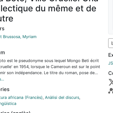
alectique du même et de
utre
rs
rt Brussosa, Myriam
um
E
oto est le pseudonyme sous lequel Mongo Beti écrit
J
 cruelle' en 1954, lorsque le Cameroun est sur le point
enir son indépendance. Le titre du roman, pose de
C
explicite le lieu autour duque1 se centre la narration:
...
ille coloniale imaginaire nommée Tanga, où
ries
emelent et s'opposent deux cultures: la culture
tone, indigene de ce pays de 1'Afrique noire et la
tura africana (Francès)
,
Anàlisi del discurs
,
e européenne des colons. La ville s'avere donc etre
ngüística
lleur prétexte pour faire découvrir au lecteur la