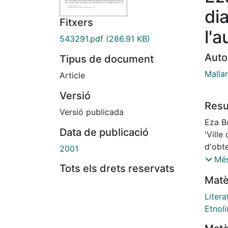
di
Fitxers
l'a
543291.pdf
(286.91 KB)
Auto
Tipus de document
Malla
Article
Versió
Res
Versió publicada
Eza B
Data de publicació
'Ville
d'obt
2001
facon 
Més
Tots els drets reservats
une v
Matè
s'entr
autoch
Litera
cultur
Etnoli
le mei