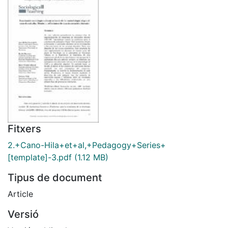
Fitxers
2.+Cano-Hila+et+al,+Pedagogy+Series+
[template]-3.pdf
(1.12 MB)
Tipus de document
Article
Versió