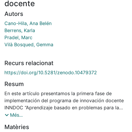
docente
Autors
Cano-Hila, Ana Belén
Berrens, Karla
Pradel, Marc
Vilà Bosqued, Gemma
Recurs relacionat
https://doi.org/10.5281/zenodo.10479372
Resum
En este artículo presentamos la primera fase de
implementación del programa de innovación docente
INNDOC “Aprendizaje basado en problemas para la
enseñanza de sociología urbana”. Este programa
Més...
integra
Matèries
la formación e innovación docentes con la