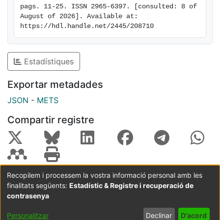
pags. 11-25. ISSN 2965-6397. [consulted: 8 of 
August of 2026]. Available at: 
https://hdl.handle.net/2445/208710
Estadístiques
Exportar metadades
JSON
-
METS
Compartir registre
Recopilem i processem la vostra informació personal amb les
finalitats següents:
Estadístic & Registre i recuperació de
Coordinació:
CRAI UB
Avís legal
Metadades
subjectes a:
contrasenya
Configuració
Política de
Acord
Personalitzar
Declinar
D'acord
de cookies
privadesa
d'usuari