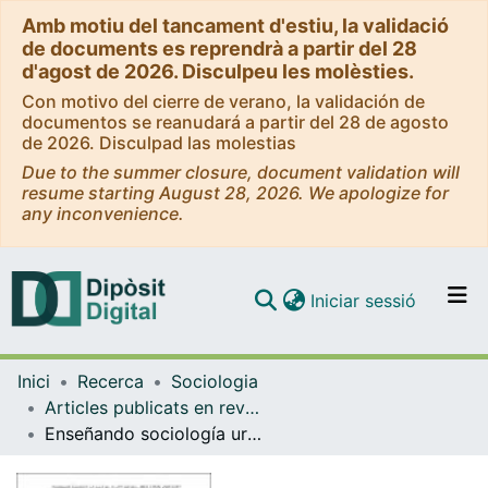
Amb motiu del tancament d'estiu, la validació
de documents es reprendrà a partir del 28
d'agost de 2026. Disculpeu les molèsties.
Con motivo del cierre de verano, la validación de
documentos se reanudará a partir del 28 de agosto
de 2026. Disculpad las molestias
Due to the summer closure, document validation will
resume starting August 28, 2026. We apologize for
any inconvenience.
(current)
Iniciar sessió
Comunitats i col·leccions
Inici
Recerca
Sociologia
Navega per tot el DD
Articles publicats en revistes (Sociologia)
Com publicar
Enseñando sociología urbana a través de la metodología abp y el caso de estudio: Diseño y reflexiones de una innovación docente
Contacte