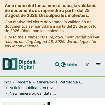
Amb motiu del tancament d'estiu, la validació
de documents es reprendrà a partir del 28
d'agost de 2026. Disculpeu les molèsties.
Con motivo del cierre de verano, la validación de
documentos se reanudará a partir del 28 de agosto
de 2026. Disculpad las molestias
Due to the summer closure, document validation will
resume starting August 28, 2026. We apologize for
any inconvenience.
(current)
Iniciar sessió
Comunitats i col·leccions
Inici
Recerca
Mineralogia, Petrologia i Geologia Aplicada
Navega per tot el DD
Articles publicats en revistes (Mineralogia, Petrologia i Geologia Aplicada)
Com publicar
New mineralogical data on platinum-group minerals from the Río Santiago alluvial placer, Esmeraldasprovince, Ecuador
Contacte