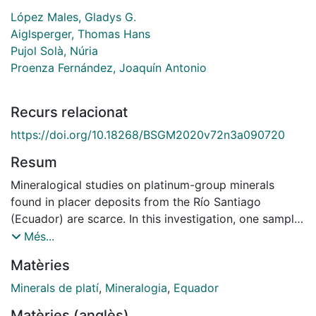
López Males, Gladys G.
Aiglsperger, Thomas Hans
Pujol Solà, Núria
Proenza Fernández, Joaquín Antonio
Recurs relacionat
https://doi.org/10.18268/BSGM2020v72n3a090720
Resum
Mineralogical studies on platinum-group minerals
found in placer deposits from the Río Santiago
(Ecuador) are scarce. In this investigation, one sample
collected from the Río Santiago alluvial placer was
Més...
studied via a multi-disciplinary approach, including
Matèries
optical microscopy, scanning electron microscopy,
electron microprobe, and Raman spectroscopy.
Minerals de platí
,
Mineralogia
,
Equador
Whole-rock geochemistry data of the sample confirms
Matèries (anglès)