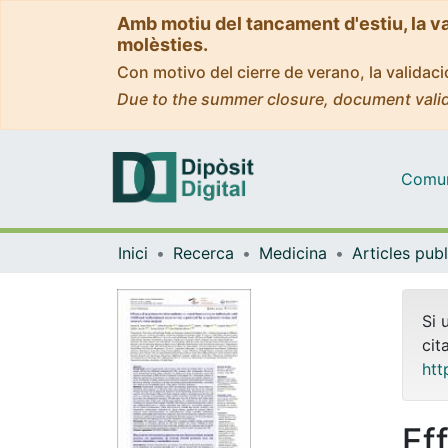
Amb motiu del tancament d'estiu, la v
molèsties.
Con motivo del cierre de verano, la valida
Due to the summer closure, document valid
Comuni
Inici
Recerca
Medicina
Si 
cit
htt
Ef