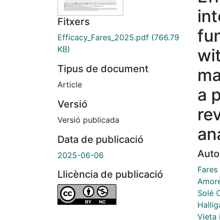
in
Fitxers
fun
Efficacy_Fares_2025.pdf
(766.79
KB)
wi
Tipus de document
ma
Article
a 
Versió
re
Versió publicada
an
Data de publicació
Auto
2025-06-06
Fares 
Llicència de publicació
Amoret
Solé 
Hallig
Vieta 