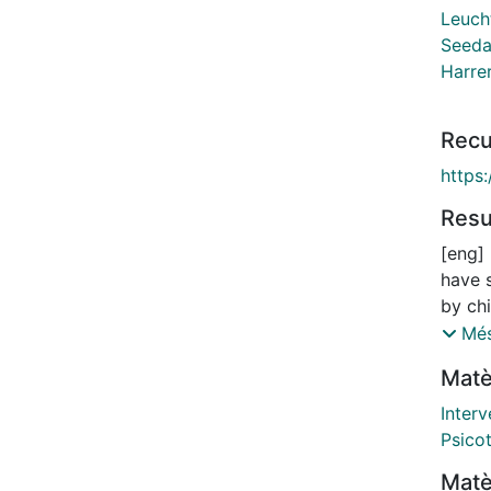
Leuch
Seeda
Harrer
Recu
https
Res
[eng]
have 
by ch
compar
Més
unkno
Matè
netwo
invest
Interv
psycho
Psico
and sp
Matè
behavi