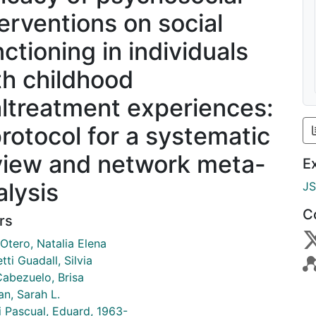
terventions on social
ctioning in individuals
th childhood
ltreatment experiences:
protocol for a systematic
view and network meta-
E
alysis
J
C
rs
Otero, Natalia Elena
ti Guadall, Silvia
Cabezuelo, Brisa
an, Sarah L.
i Pascual, Eduard, 1963-