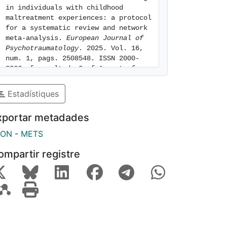
in individuals with childhood 
maltreatment experiences: a protocol 
for a systematic review and network 
meta-analysis. 
European Journal of 
Psychotraumatology
. 2025. Vol. 16, 
num. 1, pags. 2508548. ISSN 2000-
8066. [consulted: 6 of August of 
2026]. Available at: 
https://hdl.handle.net/2445/222694
Estadístiques
xportar metadades
SON
-
METS
ompartir registre