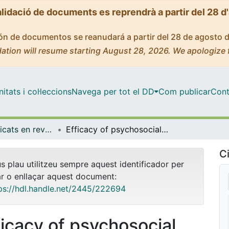
alidació de documents es reprendrà a partir del 28 d
ción de documentos se reanudará a partir del 28 de agosto 
ation will resume starting August 28, 2026. We apologize 
tats i col·leccions
Navega per tot el DD
Com publicar
Cont
Articles publicats en revistes (Medicina)
Efficacy of psychosocial interventions on social functioning in individuals with childhood maltreatment experiences: a protocol for a systematic review and network meta-analysis
Ci
us plau utilitzeu sempre aquest identificador per
ar o enllaçar aquest document:
ps://hdl.handle.net/2445/222694
ficacy of psychosocial