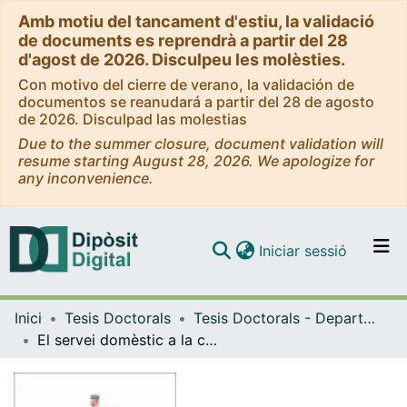
Amb motiu del tancament d'estiu, la validació
de documents es reprendrà a partir del 28
d'agost de 2026. Disculpeu les molèsties.
Con motivo del cierre de verano, la validación de
documentos se reanudará a partir del 28 de agosto
de 2026. Disculpad las molestias
Due to the summer closure, document validation will
resume starting August 28, 2026. We apologize for
any inconvenience.
(current)
Iniciar sessió
Comunitats i col·leccions
Inici
Tesis Doctorals
Tesis Doctorals - Departament - Història Contemporània
Navega per tot el DD
El servei domèstic a la ciutat de Barcelona, 1900-1950
Com publicar
Contacte