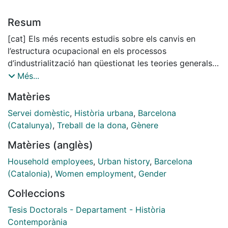
Resum
[cat] Els més recents estudis sobre els canvis en
l’estructura ocupacional en els processos
d’industrialització han qüestionat les teories generals
sobre la contribució dels diferents sectors al
Més...
creixement econòmic, donant nova rellevància al
Matèries
sector serveis. Tal com s’ha assenyalat en diversos
estudis, si poguéssim superar el tradicional subregistre
Servei domèstic
,
Història urbana
,
Barcelona
del treball femení aquesta importància encara seria
(Catalunya)
,
Treball de la dona
,
Gènere
més elevada. Aquesta línia de recerca ha contribuït a
Matèries (anglès)
donar un nou impuls a l’interès per l’estudi del sector
serveis, que ha tingut una importància i una anàlisi
Household employees
,
Urban history
,
Barcelona
menor per part de la història econòmica i social; com
(Catalonia)
,
Women employment
,
Gender
a conseqüència, també s’ha atorgat rellevància a un
Col·leccions
millor coneixement del servei domèstic. Aquesta tesi
té com a objectiu contribuir a un millor coneixement
Tesis Doctorals - Departament - Història
del sector des de l’estudi del servei domèstic a la
Contemporània