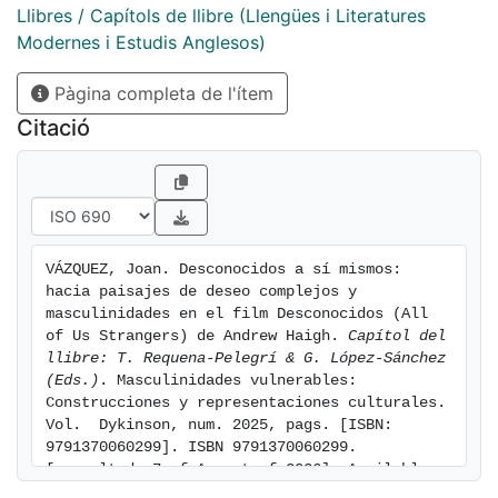
Llibres / Capítols de llibre (Llengües i Literatures
Modernes i Estudis Anglesos)
Pàgina completa de l'ítem
Citació
VÁZQUEZ, Joan. Desconocidos a sí mismos: 
hacia paisajes de deseo complejos y 
masculinidades en el film Desconocidos (All 
of Us Strangers) de Andrew Haigh. 
Capítol del 
llibre: T. Requena-Pelegrí & G. López-Sánchez 
(Eds.)
. Masculinidades vulnerables: 
Construcciones y representaciones culturales. 
Vol.  Dykinson, num. 2025, pags. [ISBN: 
9791370060299]. ISBN 9791370060299. 
[consulted: 7 of August of 2026]. Available 
at: https://hdl.handle.net/2445/227031