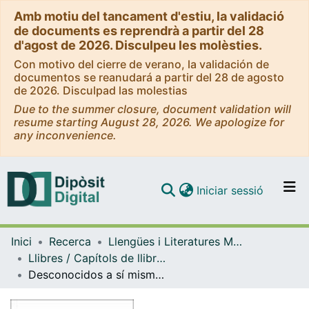
Amb motiu del tancament d'estiu, la validació
de documents es reprendrà a partir del 28
d'agost de 2026. Disculpeu les molèsties.
Con motivo del cierre de verano, la validación de
documentos se reanudará a partir del 28 de agosto
de 2026. Disculpad las molestias
Due to the summer closure, document validation will
resume starting August 28, 2026. We apologize for
any inconvenience.
(current)
Iniciar sessió
Comunitats i col·leccions
Inici
Recerca
Llengües i Literatures Modernes i Estudis Anglesos
Navega per tot el DD
Llibres / Capítols de llibre (Llengües i Literatures Modernes i Estudis Anglesos)
Com publicar
Desconocidos a sí mismos: hacia paisajes de deseo complejos y masculinidades en el film Desconocidos (All of Us Strangers) de Andrew Haigh
Contacte