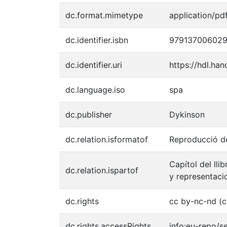
dc.format.mimetype
application/pd
dc.identifier.isbn
97913700602
dc.identifier.uri
https://hdl.ha
dc.language.iso
spa
dc.publisher
Dykinson
dc.relation.isformatof
Reproducció de
Capítol del ll
dc.relation.ispartof
y representaci
dc.rights
cc by-nc-nd (c
dc.rights.accessRights
info:eu-repo/