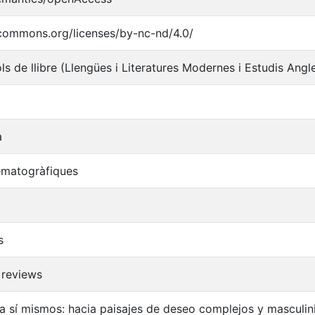
ecommons.org/licenses/by-nc-nd/4.0/
ols de llibre (Llengües i Literatures Modernes i Estudis Angl
a
ematogràfiques
s
 reviews
 sí mismos: hacia paisajes de deseo complejos y masculini