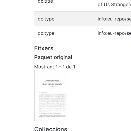
dc.title
of Us Strange
dc.type
info:eu-repo/s
dc.type
info:eu-repo/s
Fitxers
Paquet original
Mostrant
1 - 1 de 1
Col·leccions