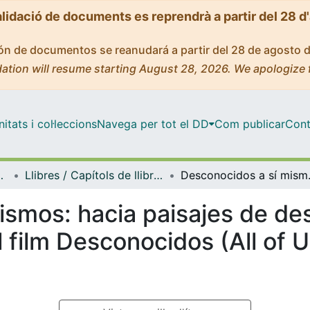
alidació de documents es reprendrà a partir del 28 d
ción de documentos se reanudará a partir del 28 de agosto 
ation will resume starting August 28, 2026. We apologize 
tats i col·leccions
Navega per tot el DD
Com publicar
Cont
s i Estudis Anglesos
Llibres / Capítols de llibre (Llengües i Literatures Modernes i Estudis Anglesos)
Desconocidos a sí mismos: hacia
ismos: hacia paisajes de de
 film Desconocidos (All of 