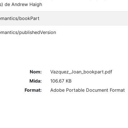
rs) de Andrew Haigh
emantics/bookPart
emantics/publishedVersion
Nom:
Vazquez_Joan_bookpart.pdf
Mida:
106.67 KB
Format:
Adobe Portable Document Format