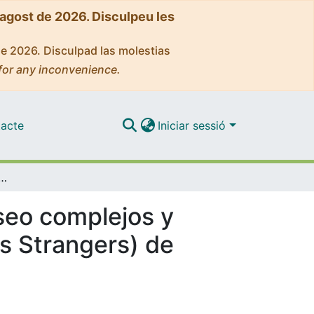
'agost de 2026. Disculpeu les
de 2026. Disculpad las molestias
for any inconvenience.
acte
Iniciar sessió
 paisajes de deseo complejos y masculinidades en el film Desconocidos (All of Us Strangers) de Andrew Haigh
seo complejos y
Us Strangers) de