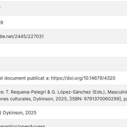
f
99
ndle.net/2445/227031
l document publicat a: https://doi.org/10.14679/4320
ibre: T. Requena-Pelegrí & G. López-Sánchez (Eds.), Masculi
ones culturales, Dykinson, 2025, [ISBN: 9791370060299], p
) Dykinson, 2025
semantics/openAccess