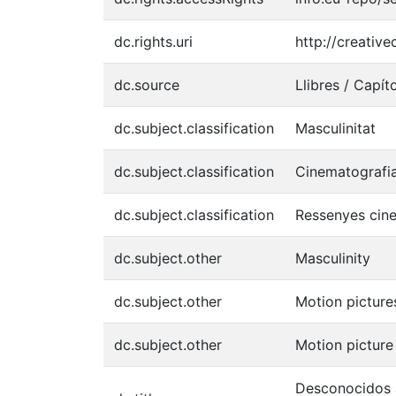
dc.rights.uri
http://creativ
dc.source
Llibres / Capít
dc.subject.classification
Masculinitat
dc.subject.classification
Cinematografi
dc.subject.classification
Ressenyes cin
dc.subject.other
Masculinity
dc.subject.other
Motion picture
dc.subject.other
Motion picture
Desconocidos a