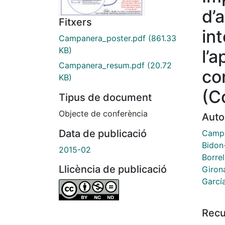
d’
Fitxers
in
Campanera_poster.pdf
(861.33
KB)
l’
Campanera_resum.pdf
(20.72
co
KB)
(C
Tipus de document
Objecte de conferència
Auto
Data de publicació
Campa
Bidon
2015-02
Borrel
Llicència de publicació
Girona
Garcí
Recu