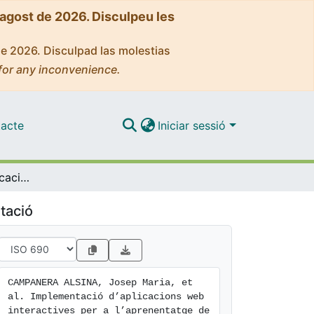
'agost de 2026. Disculpeu les
de 2026. Disculpad las molestias
for any inconvenience.
acte
Iniciar sessió
Implementació d’aplicacions web interactives per a l’aprenentatge de conceptes complexos (Congrés)
tació
CAMPANERA ALSINA, Josep Maria, et 
al. Implementació d’aplicacions web 
interactives per a l’aprenentatge de 