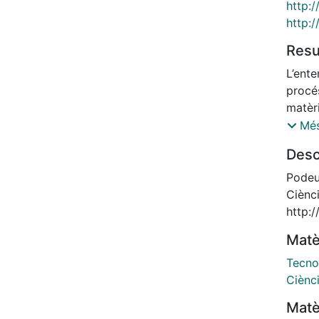
http:
http:
Res
L’ente
procé
matèri
conce
Més
compr
Desc
quanti
seves
Podeu
en el
Ciènci
estru
http:
explo
Matè
inter
(http
Tecno
tipus 
Ciènci
dispos
Matè
conce