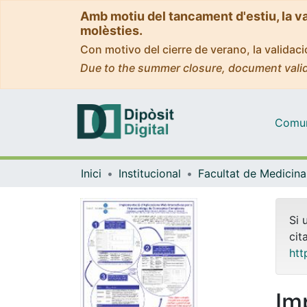
Amb motiu del tancament d'estiu, la v
molèsties.
Con motivo del cierre de verano, la valida
Due to the summer closure, document valid
Comuni
Inici
Institucional
Si 
cit
htt
Im