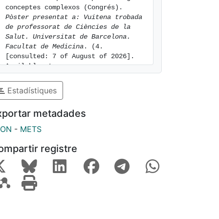
conceptes complexos (Congrés). 
Pòster presentat a: Vuitena trobada 
de professorat de Ciències de la 
Salut. Universitat de Barcelona. 
Facultat de Medicina
. (4. 
[consulted: 7 of August of 2026]. 
Available at: 
https://hdl.handle.net/2445/67359
Estadístiques
xportar metadades
SON
-
METS
ompartir registre