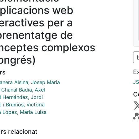
aplicacions web
teractives per a
aprenentatge de
nceptes complexos
ongrés)
E
rs
J
nera Alsina, Josep Maria
-Chanal Badia, Axel
C
l Hernández, Jordi
 i Brumós, Victòria
a López, María Luisa
rs relacionat