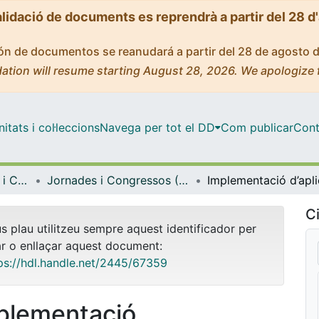
alidació de documents es reprendrà a partir del 28 d
ción de documentos se reanudará a partir del 28 de agosto 
ation will resume starting August 28, 2026. We apologize 
tats i col·leccions
Navega per tot el DD
Com publicar
Cont
Facultat de Medicina i Ciències de la Salut
Jornades i Congressos (Facultat de Medicina i Ciències de la Salut)
Ci
us plau utilitzeu sempre aquest identificador per
ar o enllaçar aquest document:
ps://hdl.handle.net/2445/67359
plementació