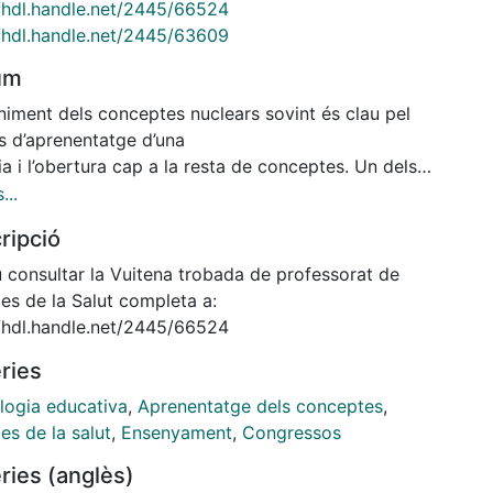
//hdl.handle.net/2445/66524
//hdl.handle.net/2445/63609
um
niment dels conceptes nuclears sovint és clau pel
s d’aprenentatge d’una
a i l’obertura cap a la resta de conceptes. Un dels
ptes més difícils de
...
endre entre els estudiants de Farmàcia és el de la
ripció
tzació de l’energia i les
 implicacions en l’espectroscòpia i conseqüentment
 consultar la Vuitena trobada de professorat de
 camp de la determinació
es de la Salut completa a:
ctural. En aquest projecte (2014PID-UB/020)
//hdl.handle.net/2445/66524
rem com l’aplicació web
ries
activa ESPECTRE
://glimmer.rstudio.com/campa/espectre3a), per tot
logia educativa
,
Aprenentatge dels conceptes
,
de
es de la salut
,
Ensenyament
,
Congressos
itius, permet explicar i apropar-se a aquest
ries (anglès)
pte científic complex amb