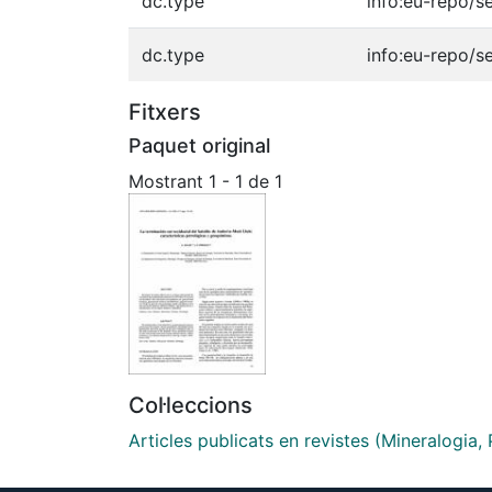
dc.type
info:eu-repo/s
dc.type
info:eu-repo/s
Fitxers
Paquet original
Mostrant
1 - 1 de 1
Col·leccions
Articles publicats en revistes (Mineralogia,