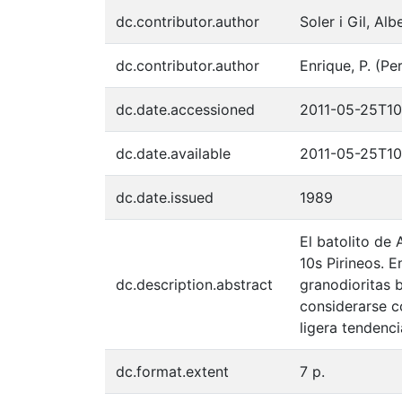
dc.contributor.author
Soler i Gil, Alb
dc.contributor.author
Enrique, P. (Pe
dc.date.accessioned
2011-05-25T10
dc.date.available
2011-05-25T10
dc.date.issued
1989
El batolito de
10s Pirineos. E
dc.description.abstract
granodioritas 
considerarse c
ligera tendenci
dc.format.extent
7 p.