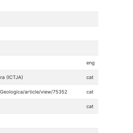
eng
era (ICTJA)
cat
aGeologica/article/view/75352
cat
cat