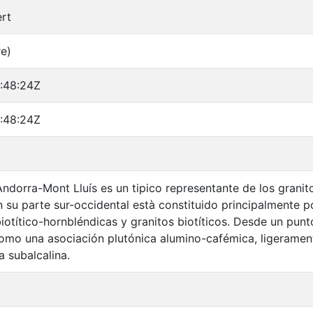
ert
re)
:48:24Z
:48:24Z
 Andorra-Mont Lluís es un tipico representante de los gran
n su parte sur-occidental està constituido principalmente po
biotítico-hornbléndicas y granitos biotíticos. Desde un pu
omo una asociación plutónica alumino-cafémica, ligerament
a subalcalina.