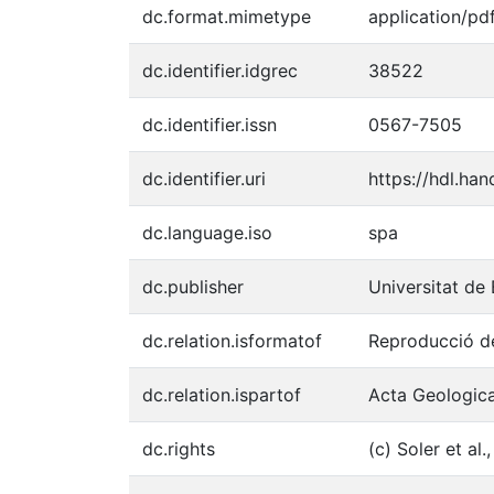
dc.format.mimetype
application/pd
dc.identifier.idgrec
38522
dc.identifier.issn
0567-7505
dc.identifier.uri
https://hdl.ha
dc.language.iso
spa
dc.publisher
Universitat de
dc.relation.isformatof
Reproducció de
dc.relation.ispartof
Acta Geologica
dc.rights
(c) Soler et al.