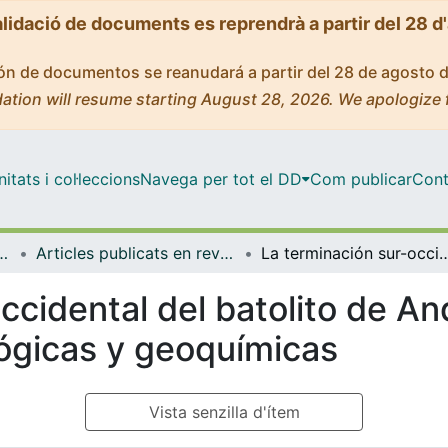
alidació de documents es reprendrà a partir del 28 d
ción de documentos se reanudará a partir del 28 de agosto 
ation will resume starting August 28, 2026. We apologize 
tats i col·leccions
Navega per tot el DD
Com publicar
Cont
rologia i Geologia Aplicada
Articles publicats en revistes (Mineralogia, Petrologia i Geologia Aplicada)
La terminación sur-occidental del batolito de Andorra-Mont Lluís: caracter
ccidental del batolito de An
lógicas y geoquímicas
Vista senzilla d'ítem