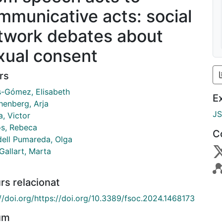
mmunicative acts: social
twork debates about
xual consent
rs
s-Gómez, Elisabeth
E
henberg, Arja
J
, Victor
s, Rebeca
C
dell Pumareda, Olga
Gallart, Marta
rs relacionat
://doi.org/https://doi.org/10.3389/fsoc.2024.1468173
um