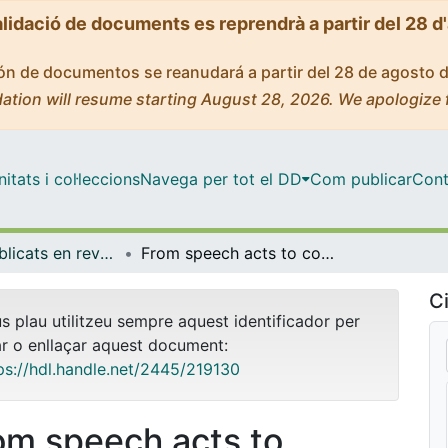
alidació de documents es reprendrà a partir del 28 d
ción de documentos se reanudará a partir del 28 de agosto 
ation will resume starting August 28, 2026. We apologize 
tats i col·leccions
Navega per tot el DD
Com publicar
Cont
Articles publicats en revistes (Sociologia)
From speech acts to communicative acts: social network debates about sexual consent
Ci
us plau utilitzeu sempre aquest identificador per
ar o enllaçar aquest document:
ps://hdl.handle.net/2445/219130
om speech acts to