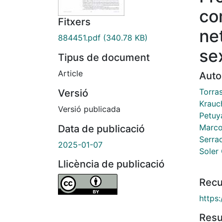
co
Fitxers
ne
884451.pdf
(340.78 KB)
se
Tipus de document
Article
Auto
Torra
Versió
Krauc
Versió publicada
Petuya
Marco
Data de publicació
Serra
2025-01-07
Soler 
Llicència de publicació
Recu
https
Res