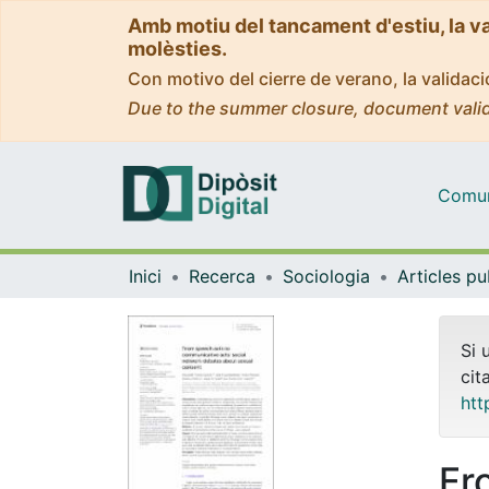
Amb motiu del tancament d'estiu, la v
molèsties.
Con motivo del cierre de verano, la valida
Due to the summer closure, document valid
Comuni
Inici
Recerca
Sociologia
Si 
cit
htt
Fr