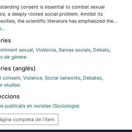
standing consent is essential to combat sexual
ce, a deeply rooted social problem. Amidst its
xities, the scientific literature has emphasized the
comings of only considering the speech act—
...
r the victim-survivor said “yes” or not. Instead,
ries
logical research underscores the need to analyze the
 communicative act where different elements lead
ntiment sexual
,
Violència
,
Xarxes socials
,
Debats
,
her a power relationship where there is no consent
is de gènere
ialogic relationship where freedom is granted.
ries (anglès)
ugh some research has been conducted on citizens’
l media debates on consent, how such debates
l consent
,
Violence
,
Social networks
,
Debates
,
de the concept of communicative acts to discuss it
r studies
ot been analyzed yet
leccions
es publicats en revistes (Sociologia)
gina completa de l'ítem