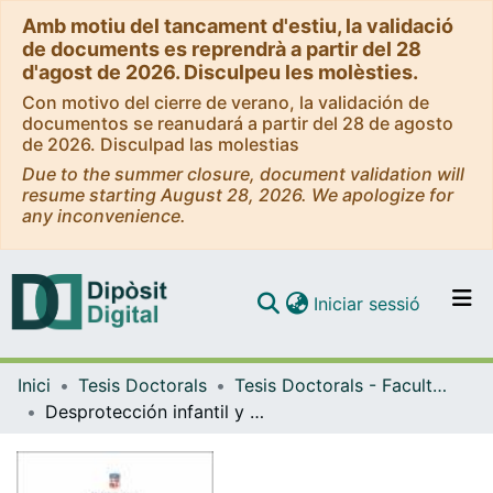
Amb motiu del tancament d'estiu, la validació
de documents es reprendrà a partir del 28
d'agost de 2026. Disculpeu les molèsties.
Con motivo del cierre de verano, la validación de
documentos se reanudará a partir del 28 de agosto
de 2026. Disculpad las molestias
Due to the summer closure, document validation will
resume starting August 28, 2026. We apologize for
any inconvenience.
(current)
Iniciar sessió
Comunitats i col·leccions
Inici
Tesis Doctorals
Tesis Doctorals - Facultat - Educació
Navega per tot el DD
Desprotección infantil y trabajo en red: Rol del trabajador social en los centros escolares para la detección y el abordaje de situaciones de maltrato infantil por negligencia y/o desatención familiar
Com publicar
Contacte