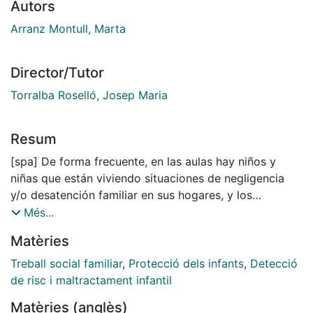
Autors
Arranz Montull, Marta
Director/Tutor
Torralba Roselló, Josep Maria
Resum
[spa] De forma frecuente, en las aulas hay niños y
niñas que están viviendo situaciones de negligencia
y/o desatención familiar en sus hogares, y los
maestros/as no tienen a su alcance estrategias ni
Més...
herramientas para poder detectarlas. Este estudio
Matèries
pretende indagar en el rol del trabajador/a social en el
ámbito educativo para la detección e intervención de
Treball social familiar
,
Protecció dels infants
,
Detecció
las situaciones de maltrato infantil por negligencia y/o
de risc i maltractament infantil
desatención familiar, a partir de la identificación de los
Matèries (anglès)
factores socio-familiares y personales del niño/a que