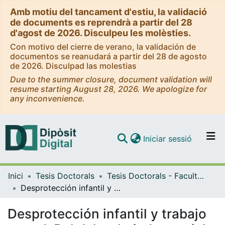
Amb motiu del tancament d'estiu, la validació
de documents es reprendrà a partir del 28
d'agost de 2026. Disculpeu les molèsties.
Con motivo del cierre de verano, la validación de
documentos se reanudará a partir del 28 de agosto
de 2026. Disculpad las molestias
Due to the summer closure, document validation will
resume starting August 28, 2026. We apologize for
any inconvenience.
(current)
Iniciar sessió
Comunitats i col·leccions
Inici
Tesis Doctorals
Tesis Doctorals - Facultat - Educació
Navega per tot el DD
Desprotección infantil y trabajo en red: Rol del trabajador social en los centros escolares para la detección y el abordaje de situaciones de maltrato infantil por negligencia y/o desatención familiar
Com publicar
Desprotección infantil y trabajo
Contacte