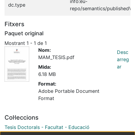
info:eu-
dc.type
repo/semantics/publishedVe
Fitxers
Paquet original
Mostrant
1 - 1 de 1
Nom:
Desc
MAM_TESIS.pdf
arreg
ar
Mida:
6.18 MB
Format:
Adobe Portable Document
Format
Col·leccions
Tesis Doctorals - Facultat - Educació