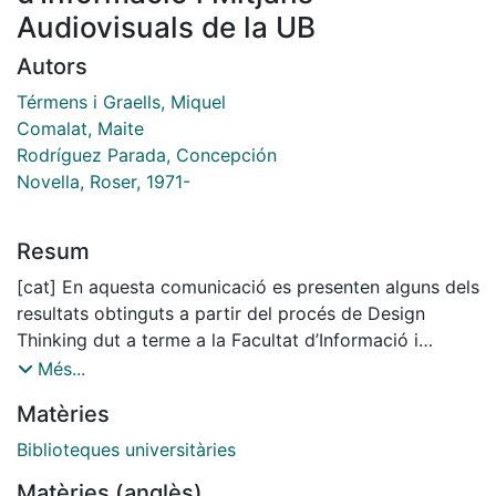
Audiovisuals de la UB
Autors
Térmens i Graells, Miquel
Comalat, Maite
Rodríguez Parada, Concepción
Novella, Roser, 1971-
Resum
[cat] En aquesta comunicació es presenten alguns dels
resultats obtinguts a partir del procés de Design
Thinking dut a terme a la Facultat d’Informació i
Mitjans Audiovisuals (FIMA) de la Universitat de
Més...
Barcelona. Aquesta experiència forma part d’un procés
Matèries
més ampli, que el deganat va iniciar l’any 2020, amb
l’objectiu de fer una proposta de remodelació que
Biblioteques universitàries
situés el CRAI biblioteca en el centre del procés
Matèries (anglès)