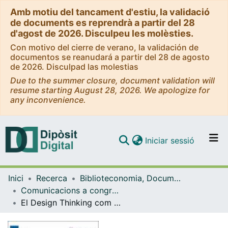
Amb motiu del tancament d'estiu, la validació
de documents es reprendrà a partir del 28
d'agost de 2026. Disculpeu les molèsties.
Con motivo del cierre de verano, la validación de
documentos se reanudará a partir del 28 de agosto
de 2026. Disculpad las molestias
Due to the summer closure, document validation will
resume starting August 28, 2026. We apologize for
any inconvenience.
(current)
Iniciar sessió
Comunitats i col·leccions
Inici
Recerca
Biblioteconomia, Documentació i Comunicació Audiovisual
Navega per tot el DD
Comunicacions a congressos / Presentacions (Biblioteconomia, Documentació i Comunicació Audiovisual)
Com publicar
El Design Thinking com a procés de reflexió per a la remodelació de la biblioteca: el cas de la Biblioteca de la Facultat d’Informació i Mitjans Audiovisuals de la UB
Contacte