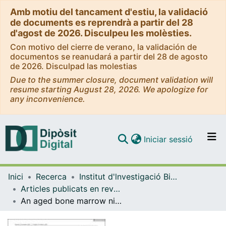
Amb motiu del tancament d'estiu, la validació
de documents es reprendrà a partir del 28
d'agost de 2026. Disculpeu les molèsties.
Con motivo del cierre de verano, la validación de
documentos se reanudará a partir del 28 de agosto
de 2026. Disculpad las molestias
Due to the summer closure, document validation will
resume starting August 28, 2026. We apologize for
any inconvenience.
(current)
Iniciar sessió
Comunitats i col·leccions
Inici
Recerca
Institut d'lnvestigació Biomèdica de Bellvitge (IDIBELL)
Navega per tot el DD
Articles publicats en revistes (Institut d'lnvestigació Biomèdica de Bellvitge (IDIBELL))
Com publicar
An aged bone marrow niche restrains rejuvenated hematopoietic stem cells
Contacte