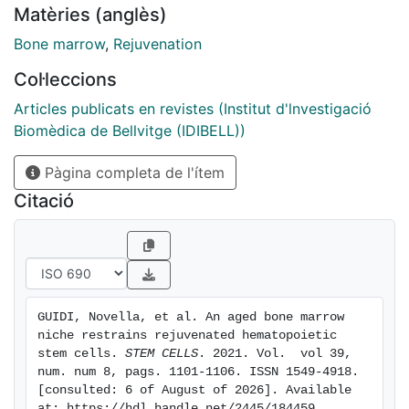
Matèries (anglès)
recipients. We determined in this study the influence of
an aged niche on the function of ex vivo rejuvenated
Bone marrow
,
Rejuvenation
old HSCs, as the relative contribution of HSCs intrinsic
Col·leccions
mechanisms vs extrinsic mechanisms (niche) for aging
of HSCs still remain unknown. Our results show that an
Articles publicats en revistes (Institut d'lnvestigació
aged niche restrains the function of ex vivo
Biomèdica de Bellvitge (IDIBELL))
rejuvenated HSCs, which is at least in part linked to a
Pàgina completa de l'ítem
low level of the cytokine osteopontin found in aged
niches. The data imply that sustainable rejuvenation of
Citació
the function of aged HSCs in vivo will need to address
the influence of an aged niche on rejuvenated HSCs.
GUIDI, Novella, et al. An aged bone marrow 
niche restrains rejuvenated hematopoietic 
stem cells. 
STEM CELLS
. 2021. Vol.  vol 39, 
num. num 8, pags. 1101-1106. ISSN 1549-4918. 
[consulted: 6 of August of 2026]. Available 
at: https://hdl.handle.net/2445/184459