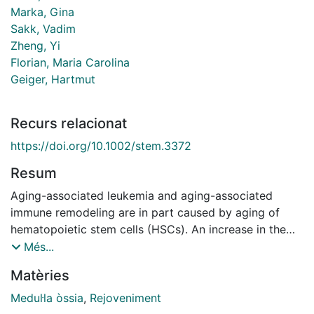
Marka, Gina
Sakk, Vadim
Zheng, Yi
Florian, Maria Carolina
Geiger, Hartmut
Recurs relacionat
https://doi.org/10.1002/stem.3372
Resum
Aging-associated leukemia and aging-associated
immune remodeling are in part caused by aging of
hematopoietic stem cells (HSCs). An increase in the
activity of the small RhoGTPase cell division control
Més...
protein 42 (Cdc42) within HSCs causes aging of
Matèries
HSCs. Old HSCs, treated ex vivo with a specific
inhibitor of Cdc42 activity termed CASIN, stay
Medul·la òssia
,
Rejoveniment
rejuvenated upon transplantation into young