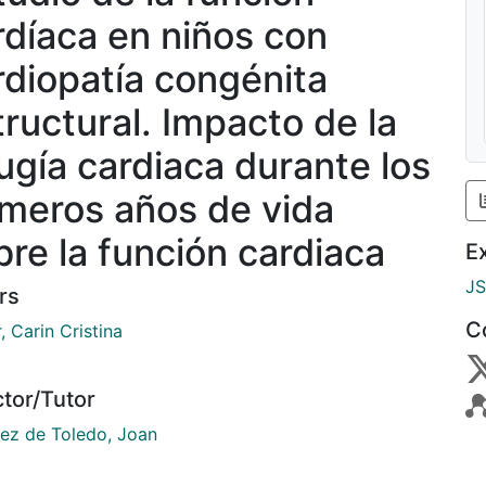
rdíaca en niños con
rdiopatía congénita
tructural. Impacto de la
rugía cardiaca durante los
imeros años de vida
bre la función cardiaca
E
J
rs
C
, Carin Cristina
ctor/Tutor
ez de Toledo, Joan