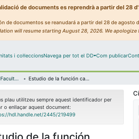
alidació de documents es reprendrà a partir del 28 d
ción de documentos se reanudará a partir del 28 de agosto 
ation will resume starting August 28, 2026. We apologize 
tats i col·leccions
Navega per tot el DD
Com publicar
Cont
Tesis Doctorals - Facultat - Medicina i Ciències de la Salut
Estudio de la función cardíaca en niños con cardiopatía congénita estructural. Impacto de la cirugía cardiaca durante los primeros años de vida sobre la función cardiaca
Ci
us plau utilitzeu sempre aquest identificador per
ar o enllaçar aquest document:
ps://hdl.handle.net/2445/219499
tudio de la función