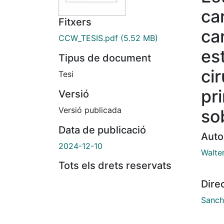
ca
Fitxers
ca
CCW_TESIS.pdf
(5.52 MB)
es
Tipus de document
ci
Tesi
pr
Versió
Versió publicada
so
Data de publicació
Auto
2024-12-10
Walter
Tots els drets reservats
Dire
Sanch