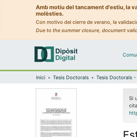
Amb motiu del tancament d'estiu, la v
molèsties.
Con motivo del cierre de verano, la valida
Due to the summer closure, document valid
Comuni
Inici
Tesis Doctorals
Si 
cit
htt
Es