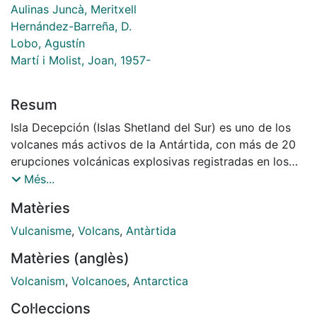
Aulinas Juncà, Meritxell
Hernández-Barreña, D.
Lobo, Agustín
Martí i Molist, Joan, 1957-
Resum
Isla Decepción (Islas Shetland del Sur) es uno de los
volcanes más activos de la Antártida, con más de 20
erupciones volcánicas explosivas registradas en los
últimos dos siglos. Las erupciones recientes (1967,
Més...
1969 y 1970) y los episodios de unrest volcánico que
Matèries
ocurrieron en 1992, 1999 y 2014-2015 demuestran que
la generación de actividad volcánica en el futuro debe
Vulcanisme
,
Volcans
,
Antàrtida
ser una preocupación válida y apremiante para
Matèries (anglès)
aquellos científicos, personal técnico y logístico, y
turistas localizados en la misma isla volcánica o sus
Volcanism
,
Volcanoes
,
Antarctica
alrededores. En este trabajo presentamos un modelo
Col·leccions
evolutivo del sistema magmático de Decepción