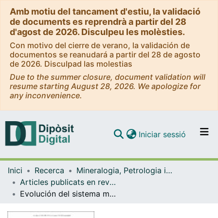
Amb motiu del tancament d'estiu, la validació
de documents es reprendrà a partir del 28
d'agost de 2026. Disculpeu les molèsties.
Con motivo del cierre de verano, la validación de
documentos se reanudará a partir del 28 de agosto
de 2026. Disculpad las molestias
Due to the summer closure, document validation will
resume starting August 28, 2026. We apologize for
any inconvenience.
(current)
Iniciar sessió
Comunitats i col·leccions
Inici
Recerca
Mineralogia, Petrologia i Geologia Aplicada
Navega per tot el DD
Articles publicats en revistes (Mineralogia, Petrologia i Geologia Aplicada)
Com publicar
Evolución del sistema magmático de Isla Decepción (Antártida)
Contacte