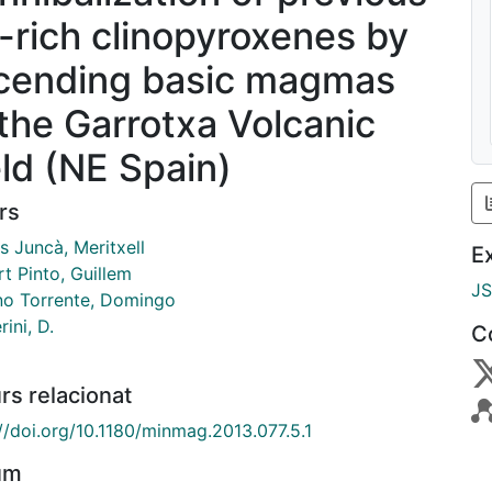
-rich clinopyroxenes by
cending basic magmas
 the Garrotxa Volcanic
eld (NE Spain)
rs
s Juncà, Meritxell
E
t Pinto, Guillem
J
o Torrente, Domingo
ini, D.
C
rs relacionat
://doi.org/10.1180/minmag.2013.077.5.1
um