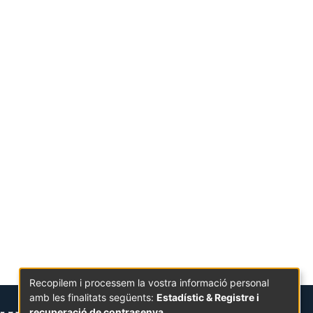
Recopilem i processem la vostra informació personal
amb les finalitats següents:
Estadístic & Registre i
recuperació de contrasenya