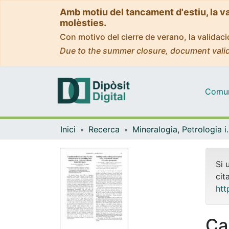
Amb motiu del tancament d'estiu, la v
molèsties.
Con motivo del cierre de verano, la valida
Due to the summer closure, document valid
Comuni
Inici
Recerca
Mineralogia, Pet
Si 
cit
htt
Ca