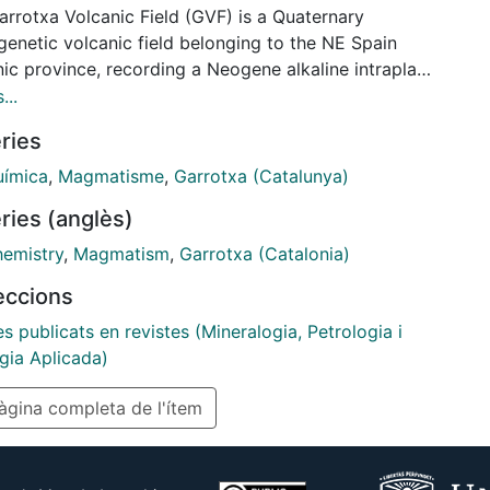
arrotxa Volcanic Field (GVF) is a Quaternary
enetic volcanic field belonging to the NE Spain
ic province, recording a Neogene alkaline intraplate
tic activity consequence of the rift-type
...
ional tectonics that has affected the eastern margin
ries
ria since late Oligocene.
ímica
,
Magmatisme
,
Garrotxa (Catalunya)
ries (anglès)
emistry
,
Magmatism
,
Garrotxa (Catalonia)
leccions
es publicats en revistes (Mineralogia, Petrologia i
gia Aplicada)
gina completa de l'ítem