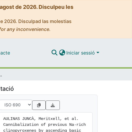
'agost de 2026. Disculpeu les
de 2026. Disculpad las molestias
for any inconvenience.
acte
Iniciar sessió
ascending basic magmas of the Garrotxa Volcanic Field (NE Spain)
tació
AULINAS JUNCÀ, Meritxell, et al. 
Cannibalization of previous Na-rich 
clinopyroxenes by ascending basic 