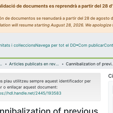
alidació de documents es reprendrà a partir del 28 d
ción de documentos se reanudará a partir del 28 de agosto 
ation will resume starting August 28, 2026. We apologize 
tats i col·leccions
Navega per tot el DD
Com publicar
Cont
rologia i Geologia Aplicada
Articles publicats en revistes (Mineralogia, Petrologia i Geologia Aplicada)
Cannibalization of previous Na-rich clinopyroxenes by 
Ci
us plau utilitzeu sempre aquest identificador per
ar o enllaçar aquest document:
ps://hdl.handle.net/2445/193583
nnibalization of previous