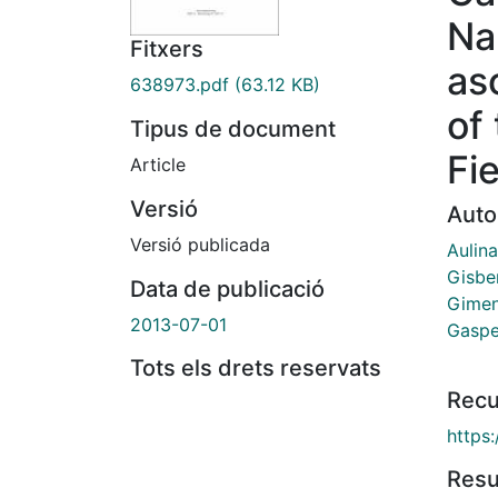
Na
Fitxers
as
638973.pdf
(63.12 KB)
of
Tipus de document
Fi
Article
Versió
Auto
Versió publicada
Aulina
Gisber
Data de publicació
Gimen
2013-07-01
Gasper
Tots els drets reservats
Recu
https
Res