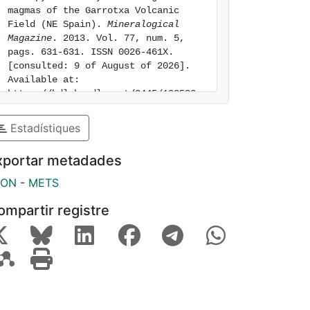
magmas of the Garrotxa Volcanic 
Field (NE Spain). 
Mineralogical 
Magazine
. 2013. Vol. 77, num. 5, 
pags. 631-631. ISSN 0026-461X. 
[consulted: 9 of August of 2026]. 
Available at: 
https://hdl.handle.net/2445/193583
Estadístiques
xportar metadades
SON
-
METS
ompartir registre