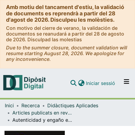
Amb motiu del tancament d'estiu, la validació
de documents es reprendrà a partir del 28
d'agost de 2026. Disculpeu les molèsties.
Con motivo del cierre de verano, la validación de
documentos se reanudará a partir del 28 de agosto
de 2026. Disculpad las molestias
Due to the summer closure, document validation will
resume starting August 28, 2026. We apologize for
any inconvenience.
(current)
Iniciar sessió
Comunitats i col·leccions
Inici
Recerca
Didàctiques Aplicades
Navega per tot el DD
Articles publicats en revistes (Didàctiques Aplicades)
Com publicar
Autenticidad y engaño en la imagen fotográfica. Modelo de alfabetización mediática para el aula de historia
Contacte