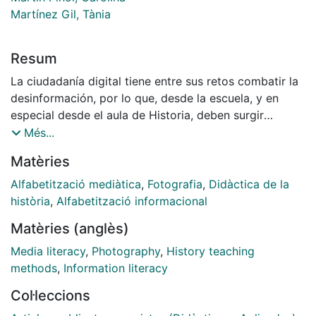
Martínez Gil, Tània
Resum
La ciudadanía digital tiene entre sus retos combatir la
desinformación, por lo que, desde la escuela, y en
especial desde el aula de Historia, deben surgir
diseños didácticos que proporcionen las bases para
Més...
una alfabetización mediática capaz de generar una
Matèries
ciudadanía crítica y reflexiva. En este artículo
presentamos la imagen fotográfica como fuente para
Alfabetització mediàtica
,
Fotografia
,
Didàctica de la
trabajar mediante la aplicación de un protocolo
història
,
Alfabetització informacional
analítico de lectura de triple nivel, con el cual dotar al
Matèries (anglès)
alumnado de herramientas para la construcción de un
conocimiento veraz.
Media literacy
,
Photography
,
History teaching
methods
,
Information literacy
Col·leccions