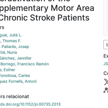
pplementary Motor Area
 Chronic Stroke Patients
rs
al, Julià L.
, Thomas F.
 Pallarés, Josep
ité, Nuria
E
Sánchez, Jennifer
J
 Borrego, Francisco Ramón
e, Esther
C
Fonollosa, Carles
uez Fornells, Antoni
rs relacionat
/dx.doi.org/10.1152/jn.00735.2013