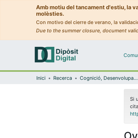
Amb motiu del tancament d'estiu, la v
molèsties.
Con motivo del cierre de verano, la valida
Due to the summer closure, document valid
Comuni
Inici
Recerca
Cognició, Desenvolupament i Psicologia de l'Educació
Si 
cit
htt
Ov