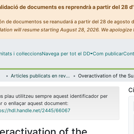
alidació de documents es reprendrà a partir del 28 d
ción de documentos se reanudará a partir del 28 de agosto 
ation will resume starting August 28, 2026. We apologize 
tats i col·leccions
Navega per tot el DD
Com publicar
Cont
Articles publicats en revistes (Cognició, Desenvolupament i Psicologia de l'Educació)
Overactivat
Ci
us plau utilitzeu sempre aquest identificador per
ar o enllaçar aquest document:
ps://hdl.handle.net/2445/66067
eractivation of the