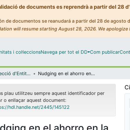
alidació de documents es reprendrà a partir del 28 d
ción de documentos se reanudará a partir del 28 de agosto 
ation will resume starting August 28, 2026. We apologize 
tats i col·leccions
Navega per tot el DD
Com publicar
Cont
Màster - Direcció d'Entitats Asseguradores i Financeres (DEAF)
Nudging en el ahorro en la empresa. Aplicación de la Economía del Comportamiento a los instrumentos de Pensiones de Empleo
Ci
us plau utilitzeu sempre aquest identificador per
ar o enllaçar aquest document:
ps://hdl.handle.net/2445/145122
dging en el ahorro en la