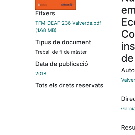
em
Fitxers
Ec
TFM-DEAF-236_Valverde.pdf
(1.68 MB)
Co
Tipus de document
in
Treball de fi de màster
de
Data de publicació
Auto
2018
Valve
Tots els drets reservats
Dire
Garcí
Res