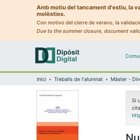
Amb motiu del tancament d'estiu, la v
molèsties.
Con motivo del cierre de verano, la valida
Due to the summer closure, document valid
Comuni
Inici
Treballs de l'alumnat
Si 
cit
htt
Nu