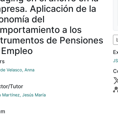
presa. Aplicación de la
onomía del
mportamiento a los
strumentos de Pensiones
 Empleo
E
J
rs
rde Velasco, Anna
C
ctor/Tutor
a Martínez, Jesús María
um