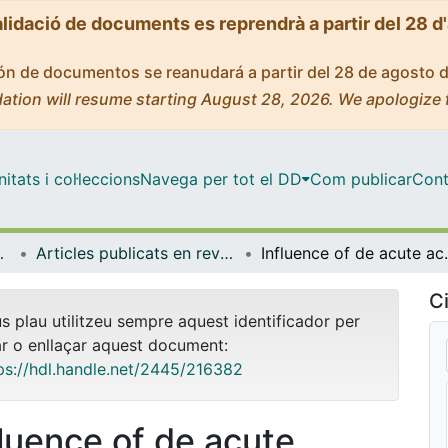
alidació de documents es reprendrà a partir del 28 d
ción de documentos se reanudará a partir del 28 de agosto 
ation will resume starting August 28, 2026. We apologize 
tats i col·leccions
Navega per tot el DD
Com publicar
Cont
 de l'Oceà
Articles publicats en revistes (Dinàmica de la Terra i l'Oceà)
Influence of de acute accent collement-c
Ci
us plau utilitzeu sempre aquest identificador per
ar o enllaçar aquest document:
ps://hdl.handle.net/2445/216382
fluence of de acute