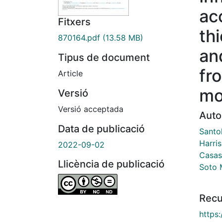
ac
Fitxers
thi
870164.pdf
(13.58 MB)
an
Tipus de document
fr
Article
mo
Versió
Versió acceptada
Auto
Data de publicació
Santol
Harris
2022-09-02
Casas
Llicència de publicació
Soto 
Recu
https: