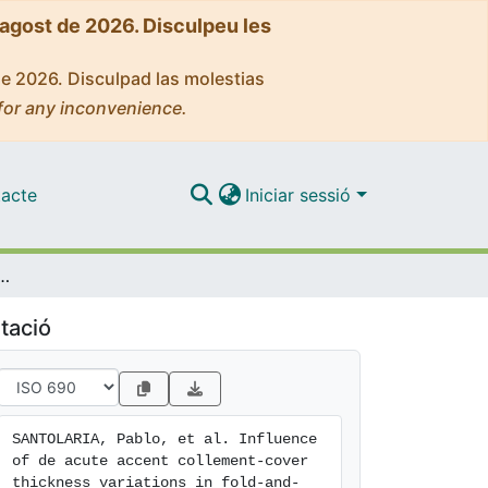
'agost de 2026. Disculpeu les
de 2026. Disculpad las molestias
for any inconvenience.
acte
Iniciar sessió
over thickness variations in fold-and-thrust belts: Insights from centrifuge analog modeling
tació
SANTOLARIA, Pablo, et al. Influence 
of de acute accent collement-cover 
thickness variations in fold-and-