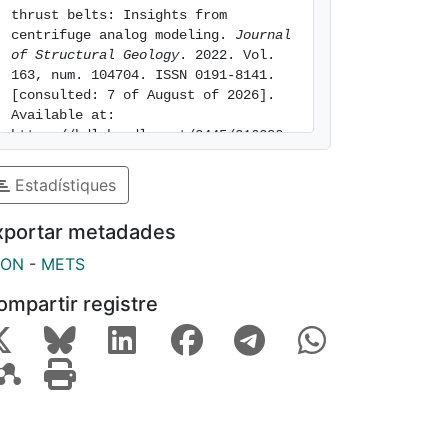
thrust belts: Insights from 
centrifuge analog modeling. 
Journal 
of Structural Geology
. 2022. Vol. 
163, num. 104704. ISSN 0191-8141. 
[consulted: 7 of August of 2026]. 
Available at: 
https://hdl.handle.net/2445/216382
Estadístiques
xportar metadades
SON
-
METS
ompartir registre