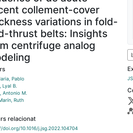
cent collement-cover
ckness variations in fold-
d-thrust belts: Insights
om centrifuge analog
deling
E
rs
J
aria, Pablo
, Lyal B.
C
, Antonio M.
Marín, Ruth
rs relacionat
//doi.org/10.1016/j.jsg.2022.104704