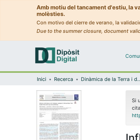
Amb motiu del tancament d'estiu, la v
molèsties.
Con motivo del cierre de verano, la valida
Due to the summer closure, document valid
Comuni
Inici
Recerca
Dinàmica de la Terra i
Si 
cit
htt
In