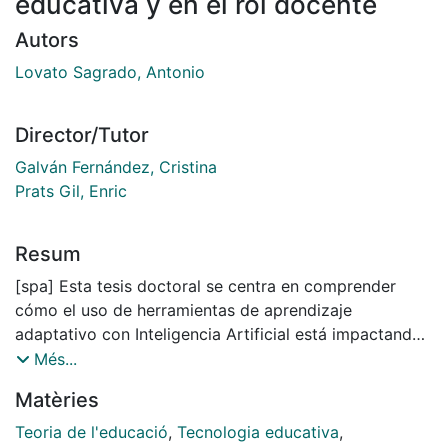
educativa y en el rol docente
Autors
Lovato Sagrado, Antonio
Director/Tutor
Galván Fernández, Cristina
Prats Gil, Enric
Resum
[spa] Esta tesis doctoral se centra en comprender
cómo el uso de herramientas de aprendizaje
adaptativo con Inteligencia Artificial está impactando
el rol docente y la relación educativa en el contexto
Més...
de escuelas públicas del estado de Paraná, Brasil. La
Matèries
investigación parte de tres hipótesis complementarias:
(H1) la IA tiene potencial para agilizar tareas del
Teoria de l'educació
,
Tecnologia educativa
,