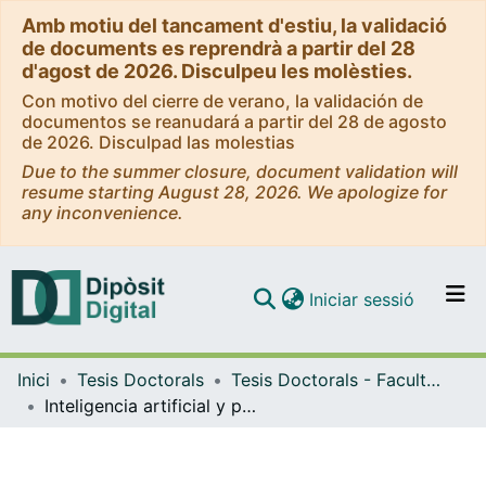
Amb motiu del tancament d'estiu, la validació
de documents es reprendrà a partir del 28
d'agost de 2026. Disculpeu les molèsties.
Con motivo del cierre de verano, la validación de
documentos se reanudará a partir del 28 de agosto
de 2026. Disculpad las molestias
Due to the summer closure, document validation will
resume starting August 28, 2026. We apologize for
any inconvenience.
(current)
Iniciar sessió
Comunitats i col·leccions
Inici
Tesis Doctorals
Tesis Doctorals - Facultat - Educació
Navega per tot el DD
Inteligencia artificial y pedagogía: Un estudio sobre los impactos en la relación educativa y en el rol docente
Com publicar
Contacte