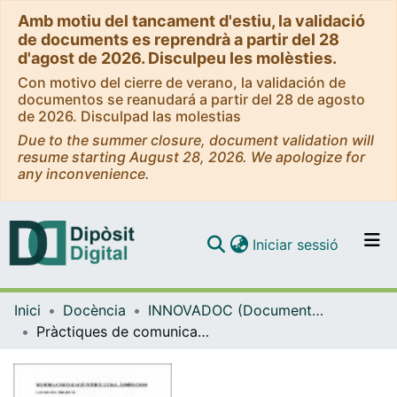
Amb motiu del tancament d'estiu, la validació
de documents es reprendrà a partir del 28
d'agost de 2026. Disculpeu les molèsties.
Con motivo del cierre de verano, la validación de
documentos se reanudará a partir del 28 de agosto
de 2026. Disculpad las molestias
Due to the summer closure, document validation will
resume starting August 28, 2026. We apologize for
any inconvenience.
(current)
Iniciar sessió
Comunitats i col·leccions
Inici
Docència
INNOVADOC (Documents d'Innovació Docent)
Navega per tot el DD
Pràctiques de comunicació intercultural en grups internacionals
Com publicar
Contacte