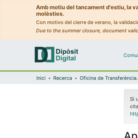
Amb motiu del tancament d'estiu, la v
molèsties.
Con motivo del cierre de verano, la valida
Due to the summer closure, document valid
Comuni
Inici
Recerca
Oficina de Transferència de
Si 
cit
htt
Ap