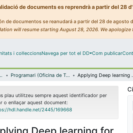
alidació de documents es reprendrà a partir del 28 d
ción de documentos se reanudará a partir del 28 de agosto 
ation will resume starting August 28, 2026. We apologize 
tats i col·leccions
Navega per tot el DD
Com publicar
Cont
l Coneixement de la Universitat de Barcelona
Programari (Oficina de Transferència del Coneixement de la Universitat de Barcelona)
Applying Deep learning for image ana
Ci
us plau utilitzeu sempre aquest identificador per
ar o enllaçar aquest document:
ps://hdl.handle.net/2445/169668
plying Deep learning for