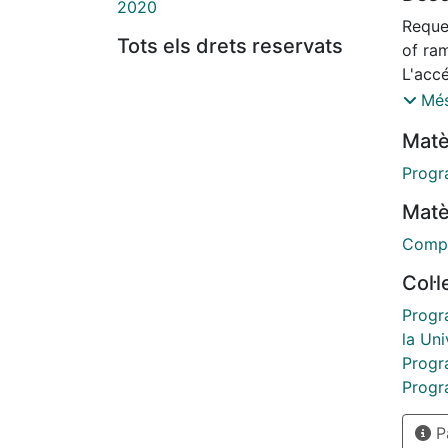
2020
etc.).
Reque
Tots els drets reservats
devel
of ra
that provide i
L'accé
maximize successful sales and,
de la 
Més
satisf
hi, c
Matè
Progr
Matè
Compu
Col·
Progr
la Uni
Progr
Progr
Pà