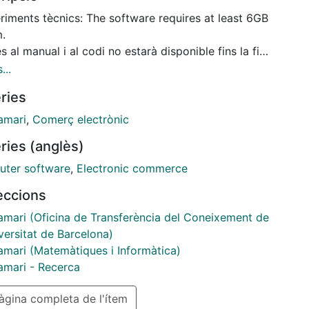
 In this context, University of Barcelona has
riments tècnics: The software requires at least 6GB
opped RESTful APIs, that is a recommender systems
m.
ncredible features for e-commerce so as to
s al manual i al codi no estarà disponible fins la fi
 consequently, user’s
data d'embargament. Si esteu interessats a accedir-
...
action.
ontacteu amb idea@fbg.ub.edu
ries
amari
,
Comerç electrònic
ries (anglès)
ter software
,
Electronic commerce
leccions
amari (Oficina de Transferència del Coneixement de
versitat de Barcelona)
amari (Matemàtiques i Informàtica)
amari - Recerca
gina completa de l'ítem