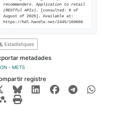
recommenders. Application to retail 
(RESTful APIs).
 [consulted: 8 of 
August of 2026]. Available at: 
https://hdl.handle.net/2445/169668
Estadístiques
xportar metadades
SON
-
METS
ompartir registre