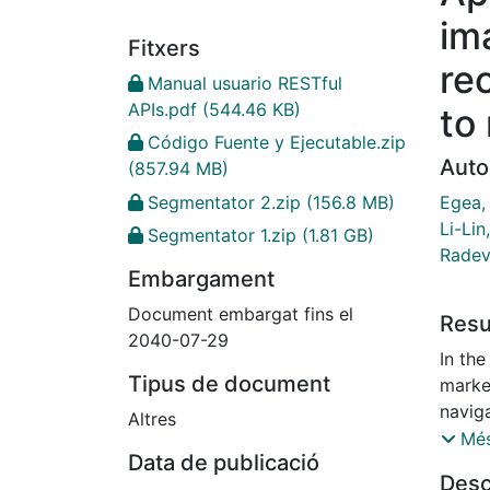
im
Fitxers
re
Manual usuario RESTful
APIs.pdf
(544.46 KB)
to 
Código Fuente y Ejecutable.zip
Auto
(857.94 MB)
Egea,
Segmentator 2.zip
(156.8 MB)
Li-Lin
Segmentator 1.zip
(1.81 GB)
Radev
Embargament
Document embargat fins el
Res
2040-07-29
In the Internet era, e-commerce is continuously gaining
Tipus de document
market share due to user’s benefits, su
navigation through store stock
Altres
shopp
Més
Data de publicació
conte
Desc
econo