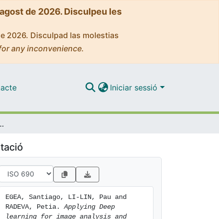
'agost de 2026. Disculpeu les
de 2026. Disculpad las molestias
for any inconvenience.
acte
Iniciar sessió
lysis and recommenders. Application to retail (RESTful APIs)
tació
EGEA, Santiago, LI-LIN, Pau and 
RADEVA, Petia. 
Applying Deep 
learning for image analysis and 