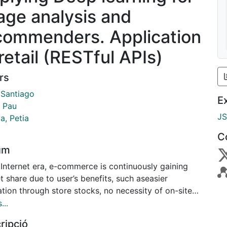
age analysis and
commenders. Application
retail (RESTful APIs)
rs
 Santiago
E
, Pau
J
a, Petia
C
um
ch aseasier
s, no necessity of on-site
ing, amongst others. These facts draw a prosperous
...
xt for companies that are able to adapt to the new
ripció
mic situation in numerous sectors (fashion, food,