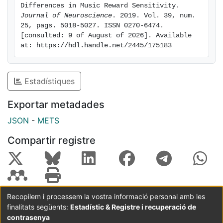
important for musical pleasure, and that individual
Differences in Music Reward Sensitivity. 
differences in the structure of the relevant anatomical
Journal of Neuroscience
. 2019. Vol. 39, num. 
25, pags. 5018-5027. ISSN 0270-6474. 
connectivity influences the degree to which people are
[consulted: 9 of August of 2026]. Available 
able to derive such pleasure.
at: https://hdl.handle.net/2445/175183
Estadístiques
Exportar metadades
JSON
-
METS
Compartir registre
Recopilem i processem la vostra informació personal amb les
finalitats següents:
Estadístic & Registre i recuperació de
Coordinació:
CRAI UB
Avís legal
Metadades
subjectes a:
contrasenya