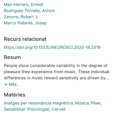
Mas-Herrero, Ernest
Rodríguez Fornells, Antoni
Zatorre, Robert J.
Marco Pallarés, Josep
Recurs relacionat
https://doi.org/10.1523/JNEUROSCI.2020-18.2019
Resum
People show considerable variability in the degree of
pleasure they experience from music. These individual
differences in music reward sensitivity are driven by
variability in functional connectivity between the
Més...
nucleus accumbens (NAcc), a key structure of the
Matèries
reward system, and the right superior temporal gyrus
(STG). However, it is unknown whether a
Imatges per ressonància magnètica
,
Música
,
Plaer
,
neuroanatomical basis exists for this variability. We
Sensibilitat (Psicologia)
,
Cervell
used diffusion tensor imaging and probabilistic