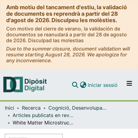
Amb motiu del tancament d'estiu, la validació
de documents es reprendrà a partir del 28
d'agost de 2026. Disculpeu les molèsties.
Con motivo del cierre de verano, la validación de
documentos se reanudará a partir del 28 de agosto
de 2026. Disculpad las molestias
Due to the summer closure, document validation will
resume starting August 28, 2026. We apologize for
any inconvenience.
(current)
Iniciar sessió
Comunitats i col·leccions
Inici
Recerca
Cognició, Desenvolupament i Psicologia de l'Educació
Navega per tot el DD
Articles publicats en revistes (Cognició, Desenvolupament i Psicologia de l'Educació)
Com publicar
White Matter Microstructure Reflects Individual Differences in Music Reward Sensitivity
Contacte