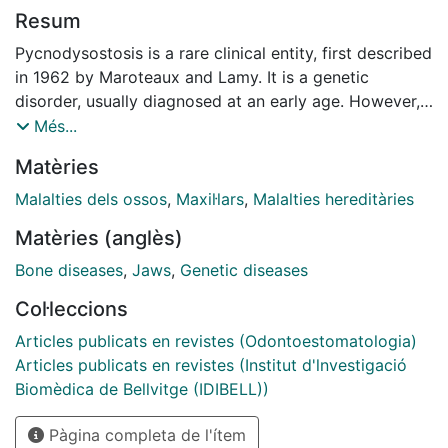
Resum
Pycnodysostosis is a rare clinical entity, first described
in 1962 by Maroteaux and Lamy. It is a genetic
disorder, usually diagnosed at an early age. However,
the diagnosis is sometimes late, made as a result of
Més...
bone fracture, given the severe bone fragility resulting
Matèries
from increased bone density. Oral and maxillofacial
manifestations of this disease are very clear. The head
Malalties dels ossos
,
Maxil·lars
,
Malalties hereditàries
is usually large, the nose beaked, the mandibular angle
Matèries (anglès)
obtuse, and both maxilla and mandible hypoplastic.
Dental abnormalities and impaction are observed, as
Bone diseases
,
Jaws
,
Genetic diseases
well as alterations in eruption and frequent dental
Col·leccions
crowding. The differential diagnosis is established with
osteopetrosis, cleidocranial dysplasia and idiopathic
Articles publicats en revistes (Odontoestomatologia)
acro-osteolysis. This article reviews the clinical and
Articles publicats en revistes (Institut d'lnvestigació
radiographic characteristics of pycnodysostosis based
Biomèdica de Bellvitge (IDIBELL))
on three clinical cases of patients with this disease.
Pàgina completa de l'ítem