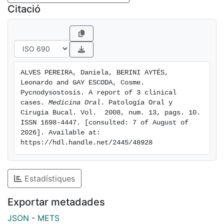
Citació
ALVES PEREIRA, Daniela, BERINI AYTÉS, 
Leonardo and GAY ESCODA, Cosme. 
Pycnodysostosis. A report of 3 clinical 
cases. 
Medicina Oral
. Patología Oral y 
Cirugia Bucal. Vol.  2008, num. 13, pags. 10. 
ISSN 1698-4447. [consulted: 7 of August of 
2026]. Available at: 
https://hdl.handle.net/2445/48928
Estadístiques
Exportar metadades
JSON
-
METS