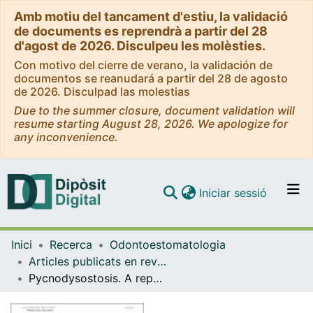
Amb motiu del tancament d'estiu, la validació
de documents es reprendrà a partir del 28
d'agost de 2026. Disculpeu les molèsties.
Con motivo del cierre de verano, la validación de
documentos se reanudará a partir del 28 de agosto
de 2026. Disculpad las molestias
Due to the summer closure, document validation will
resume starting August 28, 2026. We apologize for
any inconvenience.
(current)
Iniciar sessió
Comunitats i col·leccions
Inici
Recerca
Odontoestomatologia
Navega per tot el DD
Articles publicats en revistes (Odontoestomatologia)
Com publicar
Pycnodysostosis. A report of 3 clinical cases
Contacte