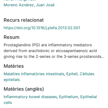
Moreno Aznárez, Juan José
Recurs relacionat
https://doi.org/10.1016/j.plefa.2013.02.001
Resum
Prostaglandins (PG) are inflammatory mediators
derived from arachidonic or eicosapentaenoic acid
giving rise to the 2-series or the 3-series prostanoids,
respectively. Previously, we have observed that PGE 2
Matèries
disrupts epithelial barrier function. Considering the
beneficial effect of fish oil consumption in intestinal
Malalties inflamatòries intestinals
,
Epiteli
,
Cèl·lules
inflammatory processes, the aim of this study was to
epitelials
assess the role of PGE 3 on epithelial barrier function
Matèries (anglès)
assessed from transepithelial electrical resistance and
Inflammatory bowel diseases
,
Epithelium
,
Epithelial
dextran fluxes in Caco-2 cells. The results indicate
cells
that PGE 3 increased paracellular permeability (PP) to