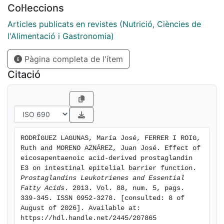
the same extent as PGE 2, through the interaction with
Col·leccions
EP 1 and EP 4 receptors and with intracellular Ca 2+
Articles publicats en revistes (Nutrició, Ciències de
and cAMP as the downstream targets. Moreover, we
l'Alimentació i Gastronomia)
observed a redistribution of tight junction proteins,
occludin and claudin-4. In conclusion, PGE 3 is able to
Pàgina completa de l'ítem
increase PP thus leading to reconsider the role of PGE
2/PGE 3 ratio in the beneficial effects of dietary fish
Citació
oil supplementation in the disruption of barrier
function.
RODRÍGUEZ LAGUNAS, María José, FERRER I ROIG, 
Ruth and MORENO AZNÁREZ, Juan José. Effect of 
eicosapentaenoic acid-derived prostaglandin 
E3 on intestinal epitelial barrier function. 
Prostaglandins Leukotrienes and Essential 
Fatty Acids
. 2013. Vol. 88, num. 5, pags. 
339-345. ISSN 0952-3278. [consulted: 8 of 
August of 2026]. Available at: 
https://hdl.handle.net/2445/207865