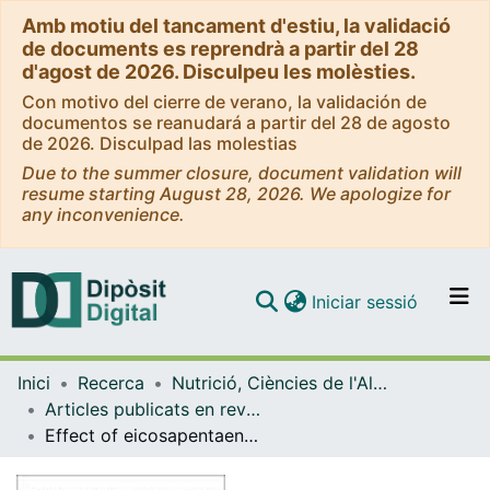
Amb motiu del tancament d'estiu, la validació
de documents es reprendrà a partir del 28
d'agost de 2026. Disculpeu les molèsties.
Con motivo del cierre de verano, la validación de
documentos se reanudará a partir del 28 de agosto
de 2026. Disculpad las molestias
Due to the summer closure, document validation will
resume starting August 28, 2026. We apologize for
any inconvenience.
(current)
Iniciar sessió
Comunitats i col·leccions
Inici
Recerca
Nutrició, Ciències de l'Alimentació i Gastronomia
Navega per tot el DD
Articles publicats en revistes (Nutrició, Ciències de l'Alimentació i Gastronomia)
Com publicar
Effect of eicosapentaenoic acid-derived prostaglandin E3 on intestinal epitelial barrier function
Contacte