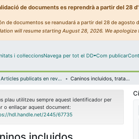
alidació de documents es reprendrà a partir del 28 d
ción de documentos se reanudará a partir del 28 de agosto 
ation will resume starting August 28, 2026. We apologize 
tats i col·leccions
Navega per tot el DD
Com publicar
Cont
Articles publicats en revistes (Odontoestomatologia)
Caninos incluidos, tratamiento odontológico. Revisión de la literatura
Ci
us plau utilitzeu sempre aquest identificador per
ar o enllaçar aquest document:
ps://hdl.handle.net/2445/67735
ninos incluidos,