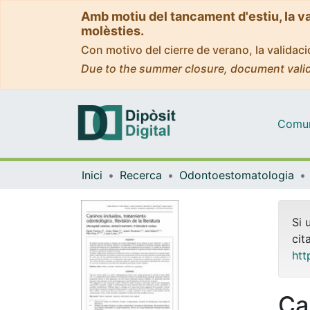
Amb motiu del tancament d'estiu, la v
molèsties.
Con motivo del cierre de verano, la valida
Due to the summer closure, document valid
Comuni
Inici
Recerca
Odontoestomatologia
Si 
cit
htt
Ca