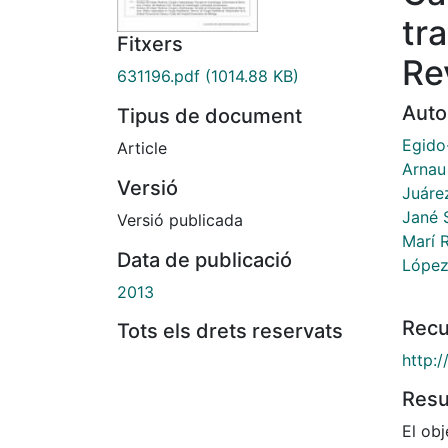
tr
Fitxers
Rev
631196.pdf
(1014.88 KB)
Auto
Tipus de document
Egido
Article
Arnau
Versió
Juáre
Jané S
Versió publicada
Marí 
Data de publicació
López
2013
Recu
Tots els drets reservats
http:
Res
El obj