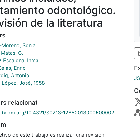
atamiento odontológico.
isión de la literatura
rs
-Moreno, Sonia
 Matas, C.
z Escalona, Inma
E
alas, Enric
Roig, Antonio
J
 López, José, 1958-
C
rs relacionat
//dx.doi.org/10.4321/S0213-12852013000500002
um
etivo de este trabajo es realizar una revisión