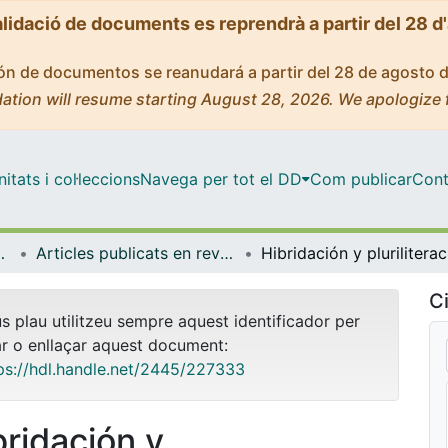
alidació de documents es reprendrà a partir del 28 d
ción de documentos se reanudará a partir del 28 de agosto 
ation will resume starting August 28, 2026. We apologize 
tats i col·leccions
Navega per tot el DD
Com publicar
Cont
ífica i Matemàtica
Articles publicats en revistes (Educació Lingüística, Científica i Matemàtica)
Hibridac
Ci
us plau utilitzeu sempre aquest identificador per
ar o enllaçar aquest document:
ps://hdl.handle.net/2445/227333
bridación y