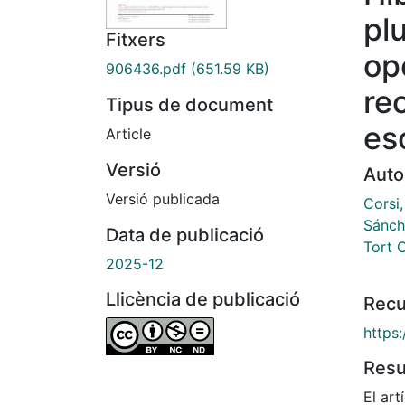
pl
Fitxers
op
906436.pdf
(651.59 KB)
re
Tipus de document
es
Article
Versió
Auto
Versió publicada
Corsi,
Sánch
Data de publicació
Tort C
2025-12
Llicència de publicació
Recu
https:
Res
El art