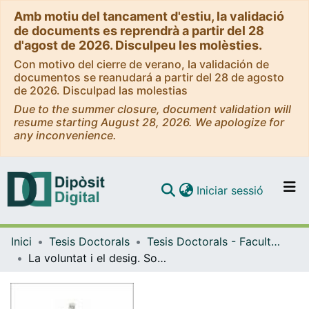
Amb motiu del tancament d'estiu, la validació
de documents es reprendrà a partir del 28
d'agost de 2026. Disculpeu les molèsties.
Con motivo del cierre de verano, la validación de
documentos se reanudará a partir del 28 de agosto
de 2026. Disculpad las molestias
Due to the summer closure, document validation will
resume starting August 28, 2026. We apologize for
any inconvenience.
(current)
Iniciar sessió
Comunitats i col·leccions
Inici
Tesis Doctorals
Tesis Doctorals - Facultat - Filologia
Navega per tot el DD
La voluntat i el desig. Sobre el problema del consentiment sexual en la teoria feminista contemporània
Com publicar
Contacte