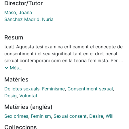
Director/Tutor
Masó, Joana
Sánchez Madrid, Nuria
Resum
[cat] Aquesta tesi examina críticament el concepte de
consentiment i el seu significat tant en el dret penal
sexual contemporani com en la teoria feminista. Per a
enfrontar una cultura patriarcal que ha regulat i
Més...
emparat la violència sexual restringint la
Matèries
conceptualització jurídica del delicte sexual a la
violació violenta, en aquesta tesi defenso el valor de la
Delictes sexuals
,
Feminisme
,
Consentiment sexual
,
noció de consentiment sempre que aquest concepte
Desig
,
Voluntat
quedi definit en una determinada direcció (dins d'una
Matèries (anglès)
de les seves accepcions possibles) i marcat per una
sèrie de límits. Com ha denunciat la teoria feminista,
Sex crimes
,
Feminism
,
Sexual consent
,
Desire
,
Will
existeix el risc que la noció de “consentiment” no
Col·leccions