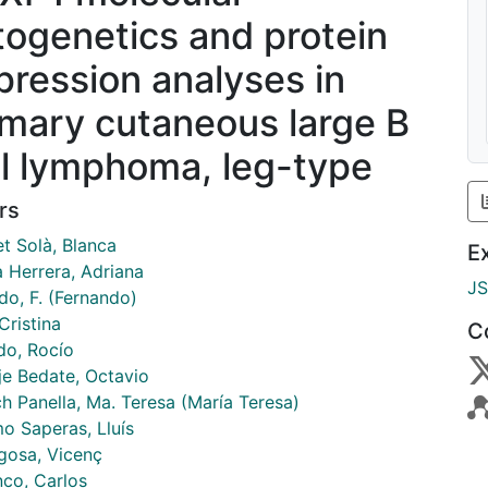
togenetics and protein
pression analyses in
imary cutaneous large B
ll lymphoma, leg-type
rs
t Solà, Blanca
E
a Herrera, Adriana
J
do, F. (Fernando)
Cristina
C
do, Rocío
je Bedate, Octavio
h Panella, Ma. Teresa (María Teresa)
o Saperas, Lluís
osa, Vicenç
nco, Carlos