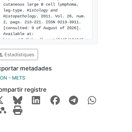
cutaneous large B cell lymphoma, 
leg-type. 
Histology and 
Histopathology
. 2011. Vol. 26, num. 
2, pags. 213-221. ISSN 0213-3911. 
[consulted: 9 of August of 2026]. 
Available at: 
https://hdl.handle.net/2445/104342
Estadístiques
xportar metadades
SON
-
METS
ompartir registre