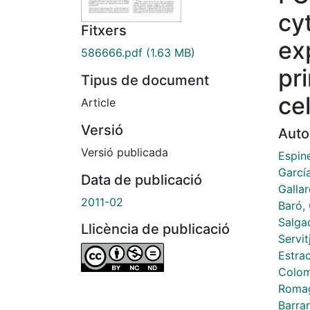
cy
Fitxers
ex
586666.pdf
(1.63 MB)
pr
Tipus de document
ce
Article
Versió
Auto
Versió publicada
Espine
Garcí
Data de publicació
Gallar
2011-02
Baró, 
Salga
Llicència de publicació
Servit
Estrac
Colom
Romag
Barra