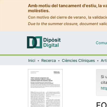
Amb motiu del tancament d'estiu, la v
molèsties.
Con motivo del cierre de verano, la valida
Due to the summer closure, document valid
Comuni
Inici
Recerca
Ciències Clíniques
Si 
cit
htt
FO