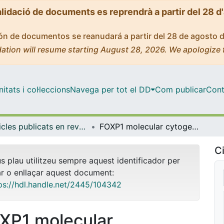
alidació de documents es reprendrà a partir del 28 d
ción de documentos se reanudará a partir del 28 de agosto 
ation will resume starting August 28, 2026. We apologize 
tats i col·leccions
Navega per tot el DD
Com publicar
Cont
Articles publicats en revistes (Ciències Clíniques)
FOXP1 molecular cytogenetics and protein expression analyses in primary cutaneous large B cell lymphoma, leg-type
Ci
us plau utilitzeu sempre aquest identificador per
ar o enllaçar aquest document:
ps://hdl.handle.net/2445/104342
XP1 molecular