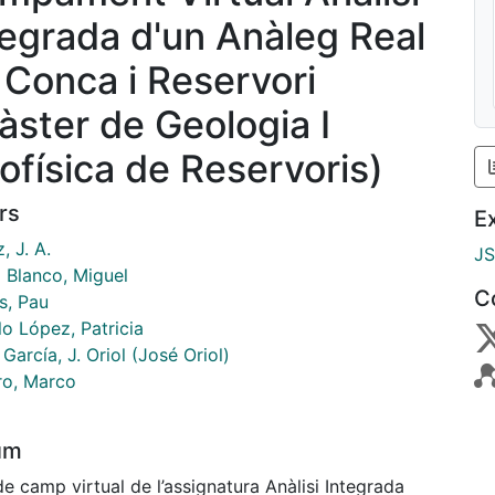
tegrada d'un Anàleg Real
 Conca i Reservori
àster de Geologia I
ofísica de Reservoris)
rs
E
 J. A.
J
 Blanco, Miguel
C
s, Pau
o López, Patricia
 García, J. Oriol (José Oriol)
ro, Marco
um
e camp virtual de l’assignatura Anàlisi Integrada