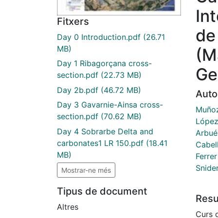
In
Fitxers
de
Day 0 Introduction.pdf
(26.71
MB)
(M
Day 1 Ribagorçana cross-
Ge
section.pdf
(22.73 MB)
Day 2b.pdf
(46.72 MB)
Auto
Day 3 Gavarnie-Ainsa cross-
Muñoz,
section.pdf
(70.62 MB)
López
Day 4 Sobrarbe Delta and
Arbué
carbonates1 LR 150.pdf
(18.41
Cabell
MB)
Ferrer
Snide
Mostrar-ne més
Tipus de document
Res
Altres
Curs d