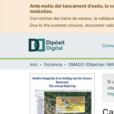
Amb motiu del tancament d'estiu, la v
molèsties.
Con motivo del cierre de verano, la valida
Due to the summer closure, document valid
Comuni
Inici
Docència
Si 
cit
htt
Ca