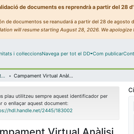
alidació de documents es reprendrà a partir del 28 d
ción de documentos se reanudará a partir del 28 de agosto 
ation will resume starting August 28, 2026. We apologize 
tats i col·leccions
Navega per tot el DD
Com publicar
Cont
OMADO (Objectes i MAterials DOcents)
Campament Virtual Anàlisi Integrada d'un Anàleg Real de Conca i Reservori (Màster de Geologia I Geofísica de Reservoris)
Ci
us plau utilitzeu sempre aquest identificador per
ar o enllaçar aquest document:
ps://hdl.handle.net/2445/183002
mpament Virtual Anàlisi