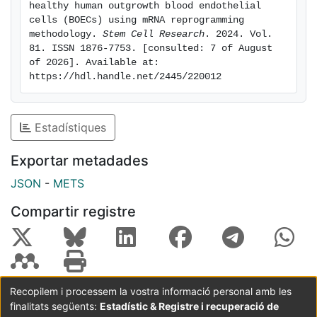
healthy human outgrowth blood endothelial 
cells (BOECs) using mRNA reprogramming 
methodology. 
Stem Cell Research
. 2024. Vol. 
81. ISSN 1876-7753. [consulted: 7 of August 
of 2026]. Available at: 
https://hdl.handle.net/2445/220012
Estadístiques
Exportar metadades
JSON
-
METS
Compartir registre
Recopilem i processem la vostra informació personal amb les
finalitats següents:
Estadístic & Registre i recuperació de
Coordinació:
CRAI UB
Avís legal
Metadades