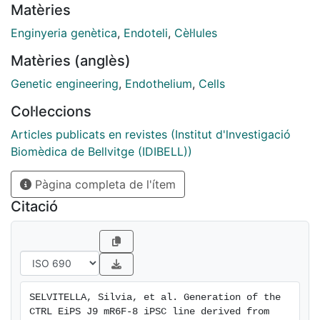
Matèries
validate this approach, we generated a human iPSC
line from blood outgrowth endothelial cells (BOECs)
Enginyeria genètica
,
Endoteli
,
Cèl·lules
using mRNA-based reprogramming. The resulting line,
Matèries (anglès)
CTRL EiPS J9 mR6F-8, meets iPSC criteria, including
an undifferentiated state, pluripotency, genome
Genetic engineering
,
Endothelium
,
Cells
integrity. This line is available upon request.
Col·leccions
Articles publicats en revistes (Institut d'lnvestigació
Biomèdica de Bellvitge (IDIBELL))
Pàgina completa de l'ítem
Citació
SELVITELLA, Silvia, et al. Generation of the 
CTRL EiPS J9 mR6F-8 iPSC line derived from 