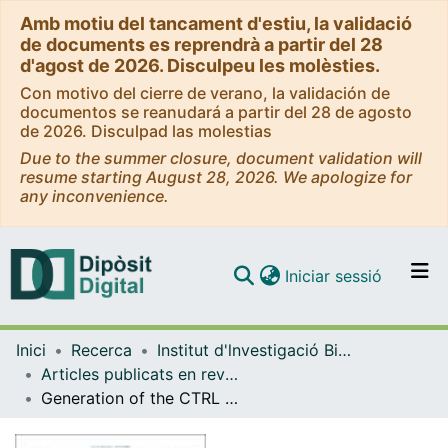
Amb motiu del tancament d'estiu, la validació
de documents es reprendrà a partir del 28
d'agost de 2026. Disculpeu les molèsties.
Con motivo del cierre de verano, la validación de
documentos se reanudará a partir del 28 de agosto
de 2026. Disculpad las molestias
Due to the summer closure, document validation will
resume starting August 28, 2026. We apologize for
any inconvenience.
(current)
Iniciar sessió
Comunitats i col·leccions
Inici
Recerca
Institut d'lnvestigació Biomèdica de Bellvitge (IDIBELL)
Navega per tot el DD
Articles publicats en revistes (Institut d'lnvestigació Biomèdica de Bellvitge (IDIBELL))
Com publicar
Generation of the CTRL EiPS J9 mR6F-8 iPSC line derived from healthy human outgrowth blood endothelial cells (BOECs) using mRNA reprogramming methodology
Contacte