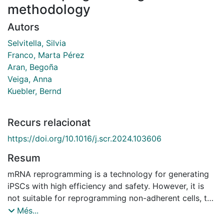
methodology
Autors
Selvitella, Silvia
Franco, Marta Pérez
Aran, Begoña
Veiga, Anna
Kuebler, Bernd
Recurs relacionat
https://doi.org/10.1016/j.scr.2024.103606
Resum
mRNA reprogramming is a technology for generating
iPSCs with high efficiency and safety. However, it is
not suitable for reprogramming non-adherent cells, the
primary cell type in blood. An alternative is to obtain
Més...
adherent cells from blood for this technology. To