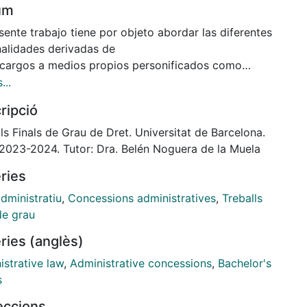
um
sente trabajo tiene por objeto abordar las diferentes
nalidades derivadas de
ncargos a medios propios personificados como
la de autoprovisión
...
strativa de servicios públicos. Tales encargos se
ripció
cionan específicamente del
o de aplicación de los procedimientos
ls Finals de Grau de Dret. Universitat de Barcelona.
rrenciales legalmente establecidos y,
 2023-2024. Tutor: Dra. Belén Noguera de la Muela
onsiguiente, siempre que se cumplan los requisitos
ries
al y preceptiva
vancia, también quedan excluidos del régimen
dministratiu
,
Concessions administratives
,
Treballs
onador en materia de defensa
de grau
 competencia. La pretensión de esta investigación es
ries (anglès)
ar la legislación vigente
uz de la jurisprudencia recaída para formar una
istrative law
,
Administrative concessions
,
Bachelor's
ctiva informada a partir de la
s
njuiciar, dentro de las diversas modalidades de
leccions