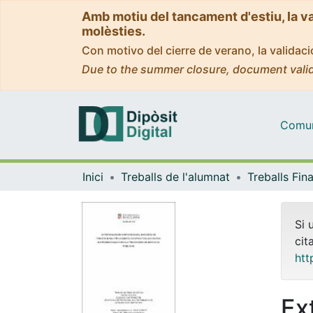
Amb motiu del tancament d'estiu, la v
molèsties.
Con motivo del cierre de verano, la valida
Due to the summer closure, document valid
Comuni
Inici
Treballs de l'alumnat
Si 
cit
htt
Ex