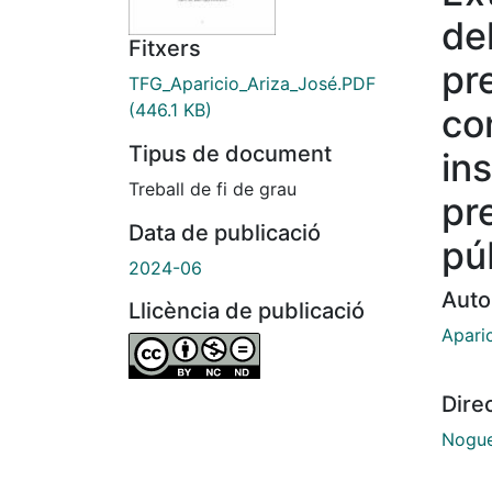
de
Fitxers
pr
TFG_Aparicio_Ariza_José.PDF
(446.1 KB)
co
Tipus de document
in
Treball de fi de grau
pr
Data de publicació
pú
2024-06
Auto
Llicència de publicació
Aparic
Dire
Nogue