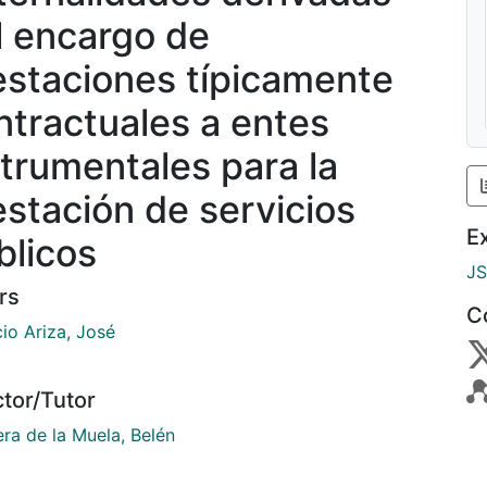
l encargo de
estaciones típicamente
ntractuales a entes
strumentales para la
estación de servicios
E
blicos
J
rs
C
io Ariza, José
ctor/Tutor
ra de la Muela, Belén