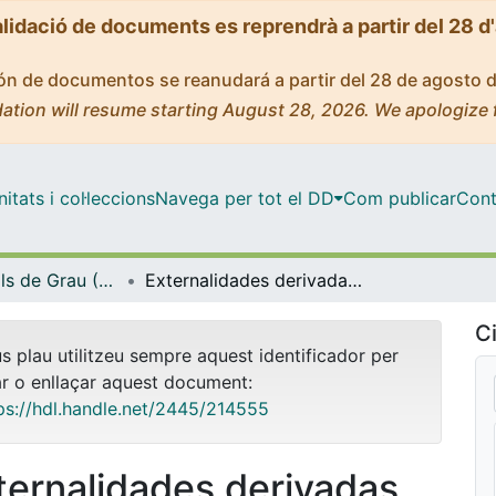
alidació de documents es reprendrà a partir del 28 d
ción de documentos se reanudará a partir del 28 de agosto 
ation will resume starting August 28, 2026. We apologize 
tats i col·leccions
Navega per tot el DD
Com publicar
Cont
Treballs Finals de Grau (TFG) - Dret
Externalidades derivadas del encargo de prestaciones típicamente contractuales a entes instrumentales para la prestación de servicios públicos
Ci
us plau utilitzeu sempre aquest identificador per
ar o enllaçar aquest document:
ps://hdl.handle.net/2445/214555
ternalidades derivadas