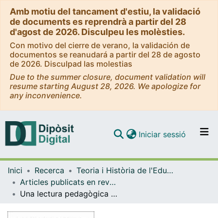
Amb motiu del tancament d'estiu, la validació
de documents es reprendrà a partir del 28
d'agost de 2026. Disculpeu les molèsties.
Con motivo del cierre de verano, la validación de
documentos se reanudará a partir del 28 de agosto
de 2026. Disculpad las molestias
Due to the summer closure, document validation will
resume starting August 28, 2026. We apologize for
any inconvenience.
(current)
Iniciar sessió
Comunitats i col·leccions
Inici
Recerca
Teoria i Història de l'Educació
Navega per tot el DD
Articles publicats en revistes (Teoria i Història de l'Educació)
Com publicar
Una lectura pedagògica de la intervenció professional amb dones en contextos de prostitució: Una relació basada en el reconeixement
Contacte