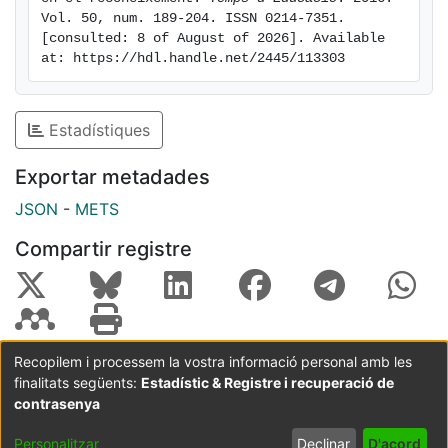
Vol. 50, num. 189-204. ISSN 0214-7351. 
[consulted: 8 of August of 2026]. Available 
at: https://hdl.handle.net/2445/113303
Estadístiques
Exportar metadades
JSON
-
METS
Compartir registre
Recopilem i processem la vostra informació personal amb les
finalitats següents:
Estadístic & Registre i recuperació de
Coordinació:
CRAI UB
Avís legal
Metadades
subjectes a:
contrasenya
Configuració
Política de
Acord
Personalitzar
Declinar
D'acord