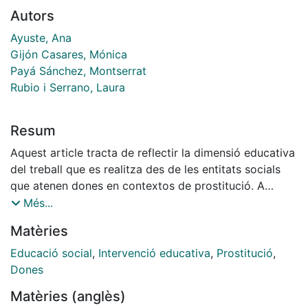
Autors
Ayuste, Ana
Gijón Casares, Mónica
Payá Sánchez, Montserrat
Rubio i Serrano, Laura
Resum
Aquest article tracta de reflectir la dimensió educativa
del treball que es realitza des de les entitats socials
que atenen dones en contextos de prostitució. A
través d'un estudi qualitatiu i mitjançant una
Més...
combinació de tècniques, entre elles, l'observació
Matèries
participant i els grups de discussió, ens apropem a la
funció que desenvolupen les professionals amb dones
Educació social
,
Intervenció educativa
,
Prostitució
,
que ofereixen serveis sexuals a la via pública.
Dones
Presentem un relat que recull el dia a dia de les
Matèries (anglès)
professionals que treballen en aquesta realitat, així