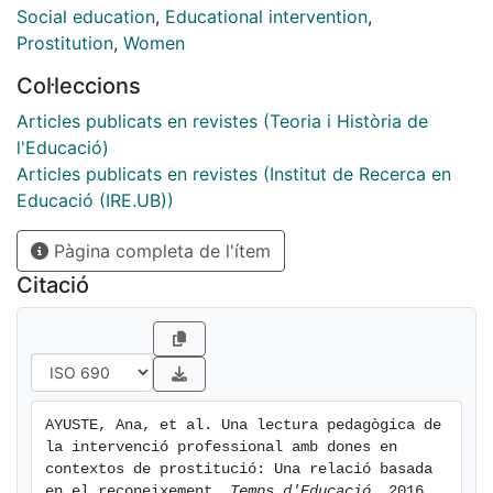
com una anàlisi teòrica de la dimensió educativa del
Social education
,
Educational intervention
,
seu exercici professional des de la perspectiva
Prostitution
,
Women
d'educació com a relació. Un exercici orientat a
Col·leccions
generar en les dones experiències de confiança i
reconeixement.
Articles publicats en revistes (Teoria i Història de
l'Educació)
Articles publicats en revistes (Institut de Recerca en
Educació (IRE.UB))
Pàgina completa de l'ítem
Citació
AYUSTE, Ana, et al. Una lectura pedagògica de 
la intervenció professional amb dones en 
contextos de prostitució: Una relació basada 
en el reconeixement. 
Temps d'Educació
. 2016. 