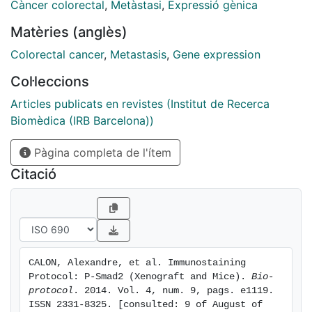
tumor-associated stromal cells. To enforce high TGF-
Càncer colorectal
,
Metàstasi
,
Expressió gènica
beta signaling in xenografts, we engineered
Matèries (anglès)
CRC cell lines to secrete active TGF-beta.
Subcutaneous tumors obtained from HT29-M6TGF-β,
Colorectal cancer
,
Metastasis
,
Gene expression
KM12L4aTGF-β cells and SW48TGF-β cells contained
Col·leccions
abundant p-SMAD2+ stromal cells.
Articles publicats en revistes (Institut de Recerca
Biomèdica (IRB Barcelona))
Pàgina completa de l'ítem
Citació
CALON, Alexandre, et al. Immunostaining 
Protocol: P-Smad2 (Xenograft and Mice). 
Bio-
protocol
. 2014. Vol. 4, num. 9, pags. e1119. 
ISSN 2331-8325. [consulted: 9 of August of 