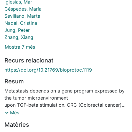
Iglesias, Mar
Céspedes, María
Sevillano, Marta
Nadal, Cristina
Jung, Peter
Zhang, Xiang
Mostra 7 més
Recurs relacionat
https://doi.org/10.21769/bioprotoc.1119
Resum
Metastasis depends on a gene program expressed by
the tumor microenvironment
upon TGF-beta stimulation. CRC (Colorectal cancer)
cell lines did not induce robust stromal TGF-
Més...
beta responses when injected into nude mice as
Matèries
shown by lack of p- SMAD2 accumulation in