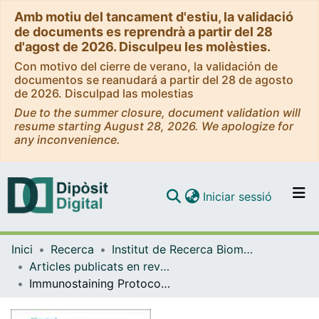
Amb motiu del tancament d'estiu, la validació
de documents es reprendrà a partir del 28
d'agost de 2026. Disculpeu les molèsties.
Con motivo del cierre de verano, la validación de
documentos se reanudará a partir del 28 de agosto
de 2026. Disculpad las molestias
Due to the summer closure, document validation will
resume starting August 28, 2026. We apologize for
any inconvenience.
(current)
Iniciar sessió
Comunitats i col·leccions
Inici
Recerca
Institut de Recerca Biomèdica (IRB Barcelona)
Navega per tot el DD
Articles publicats en revistes (Institut de Recerca Biomèdica (IRB Barcelona))
Com publicar
Immunostaining Protocol: P-Smad2 (Xenograft and Mice)
Contacte