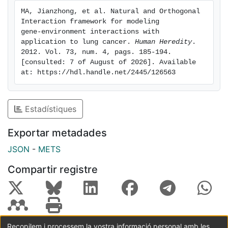
statistical model for either the main effects or the
MA, Jianzhong, et al. Natural and Orthogonal 
SNP-smoking interactions for some of the SNPs
Interaction framework for modeling

tested. Conclusion: The NOIA statistical models are
gene-environment interactions with 
usually more powerful than the functional models in
application to lung cancer. 
Human Heredity
. 
2012. Vol. 73, num. 4, pags. 185-194. 
detecting main effects and interaction effects for both
[consulted: 7 of August of 2026]. Available 
quantitative traits and binary traits. Copyright (C)
at: https://hdl.handle.net/2445/126563
2012 S. Karger AG, Basel
Estadístiques
Exportar metadades
JSON
-
METS
Compartir registre
Recopilem i processem la vostra informació personal amb les