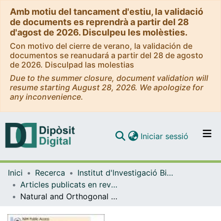
Amb motiu del tancament d'estiu, la validació
de documents es reprendrà a partir del 28
d'agost de 2026. Disculpeu les molèsties.
Con motivo del cierre de verano, la validación de
documentos se reanudará a partir del 28 de agosto
de 2026. Disculpad las molestias
Due to the summer closure, document validation will
resume starting August 28, 2026. We apologize for
any inconvenience.
(current)
Iniciar sessió
Comunitats i col·leccions
Inici
Recerca
Institut d'lnvestigació Biomèdica de Bellvitge (IDIBELL)
Navega per tot el DD
Articles publicats en revistes (Institut d'lnvestigació Biomèdica de Bellvitge (IDIBELL))
Com publicar
Natural and Orthogonal Interaction framework for modeling gene-environment interactions with application to lung cancer
Contacte