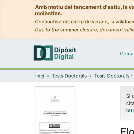
Amb motiu del tancament d'estiu, la v
molèsties.
Con motivo del cierre de verano, la valida
Due to the summer closure, document valid
Comuni
Inici
Tesis Doctorals
Si 
cit
htt
Fl