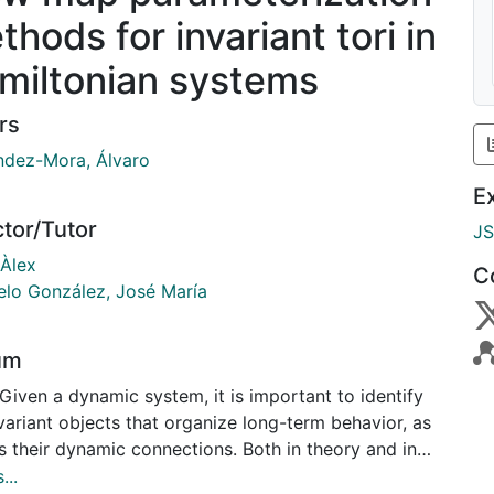
hods for invariant tori in
miltonian systems
rs
ndez-Mora, Álvaro
E
ctor/Tutor
J
 Àlex
C
lo González, José María
um
Given a dynamic system, it is important to identify
variant objects that organize long-term behavior, as
s their dynamic connections. Both in theory and in
ations. The objective of this thesis is to advance in
...