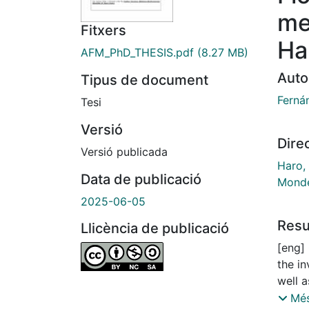
met
Fitxers
Ha
AFM_PhD_THESIS.pdf
(8.27 MB)
Auto
Tipus de document
Ferná
Tesi
Versió
Dire
Versió publicada
Haro,
Data de publicació
Monde
2025-06-05
Res
Llicència de publicació
[eng] 
the in
well a
applic
Més