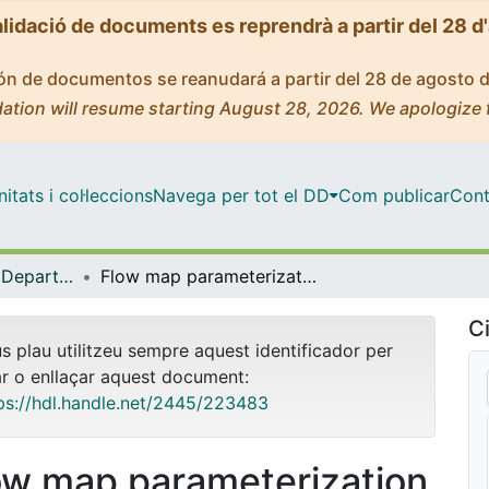
alidació de documents es reprendrà a partir del 28 d
ción de documentos se reanudará a partir del 28 de agosto 
ation will resume starting August 28, 2026. We apologize 
tats i col·leccions
Navega per tot el DD
Com publicar
Cont
Tesis Doctorals - Departament - Matemàtiques i Informàtica
Flow map parameterization methods for invariant tori in Hamiltonian systems
Ci
us plau utilitzeu sempre aquest identificador per
ar o enllaçar aquest document:
ps://hdl.handle.net/2445/223483
ow map parameterization