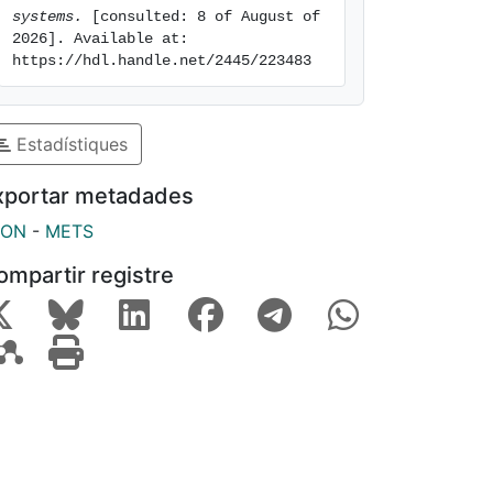
systems.
 [consulted: 8 of August of 
2026]. Available at: 
https://hdl.handle.net/2445/223483
Estadístiques
xportar metadades
SON
-
METS
ompartir registre