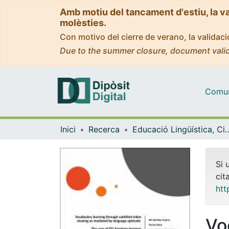
Amb motiu del tancament d'estiu, la v
molèsties.
Con motivo del cierre de verano, la valida
Due to the summer closure, document valid
Comuni
Inici
Recerca
Educació Lingüística, Cient
Si 
cit
htt
Vo