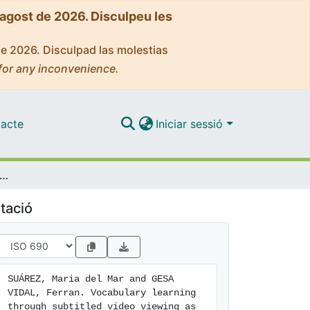
'agost de 2026. Disculpeu les
de 2026. Disculpad las molestias
for any inconvenience.
acte
Iniciar sessió
 learning through subtitled video viewing as mediated by language aptitude: The case of EFL beginner learners at primary school
tació
SUÁREZ, Maria del Mar and GESA 
VIDAL, Ferran. Vocabulary learning 
through subtitled video viewing as 