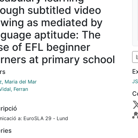
rough subtitled video
ewing as mediated by
nguage aptitude: The
se of EFL beginner
arners at primary school
E
rs
J
z, Maria del Mar
idal, Ferran
C
ripció
icació a: EuroSLA 29 - Lund
ries