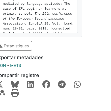
mediated by language aptitude: The 
case of EFL beginner learners at 
primary school. 
The 29th conference 
of the European Second Language 
Association
. EuroSLA 29. Vol.  Lund, 
num. 28-31, pags. 2019. [consulted: 
8 of August of 2026]. Available at: 
https://hdl.handle.net/2445/160377
Estadístiques
xportar metadades
SON
-
METS
ompartir registre