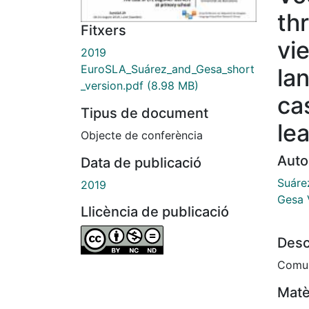
th
Fitxers
vi
2019
EuroSLA_Suárez_and_Gesa_short
la
_version.pdf
(8.98 MB)
ca
Tipus de document
le
Objecte de conferència
Auto
Data de publicació
Suáre
2019
Gesa V
Llicència de publicació
Desc
Comun
Matè