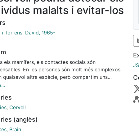
ividus malalts i evitar-los
rs
 i Torrens, David, 1965-
um
E
s els mamífers, els contactes socials són
J
pensables. En les persones són molt més complexos
n qualsevol altra espècie, però compartim uns
C
os mecanismes bàsics instintius lligats a la
...
ivència individual i de l'espècie, com per exemple
ries
e fa a les conductes relacionades amb l'agressivitat
siva i amb l'aparellament. Aquests comportaments
ies
,
Cervell
s es generen en diverses xarxes neuronals, moltes de
ries (anglès)
als ja han estat identificades. Darrerament s'han
at estudis que indiquen que quan un individu té un
ses
,
Brain
ia potencialment infecciosa, tot i que en moltes