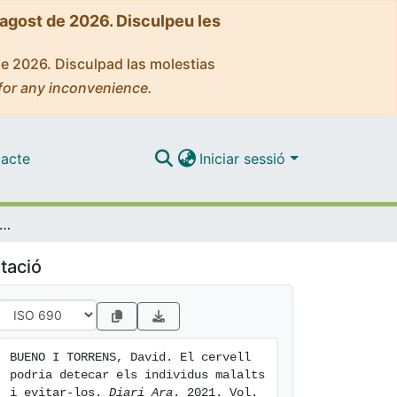
'agost de 2026. Disculpeu les
de 2026. Disculpad las molestias
for any inconvenience.
acte
Iniciar sessió
ervell podria detecar els individus malalts i evitar-los
tació
BUENO I TORRENS, David. El cervell 
podria detecar els individus malalts 
i evitar-los. 
Diari Ara
. 2021. Vol. 