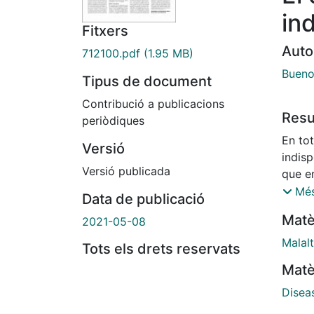
ind
Fitxers
Auto
712100.pdf
(1.95 MB)
Bueno
Tipus de document
Contribució a publicacions
Res
periòdiques
En tot
Versió
indis
Versió publicada
que e
mateix
Més
Data de publicació
superv
Matè
2021-05-08
pel qu
defen
Malalt
Tots els drets reservats
bàsic
Matè
les qu
public
Disea
malalt