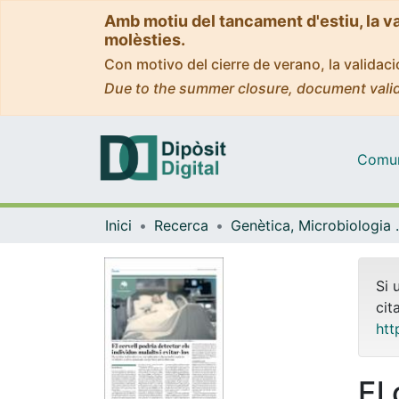
Amb motiu del tancament d'estiu, la v
molèsties.
Con motivo del cierre de verano, la valida
Due to the summer closure, document valid
Comuni
Inici
Recerca
Genètica, M
Si 
cit
htt
El