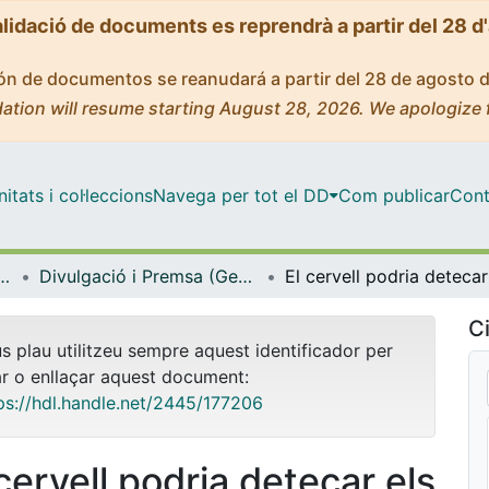
alidació de documents es reprendrà a partir del 28 d
ción de documentos se reanudará a partir del 28 de agosto 
ation will resume starting August 28, 2026. We apologize 
tats i col·leccions
Navega per tot el DD
Com publicar
Cont
icrobiologia i Estadística
Divulgació i Premsa (Genètica, Microbiologia i Estadística)
El c
Ci
us plau utilitzeu sempre aquest identificador per
ar o enllaçar aquest document:
ps://hdl.handle.net/2445/177206
 cervell podria detecar els