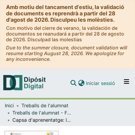
Amb motiu del tancament d'estiu, la validació
de documents es reprendrà a partir del 28
d'agost de 2026. Disculpeu les molèsties.
Con motivo del cierre de verano, la validación de
documentos se reanudará a partir del 28 de agosto
de 2026. Disculpad las molestias
Due to the summer closure, document validation will
resume starting August 28, 2026. We apologize for
any inconvenience.
(current)
Iniciar sessió
Comunitats i col·leccions
Inici
Treballs de l'alumnat
Navega per tot el DD
Treballs de l'alumnat - Facultat d'Educació - Grau de Mestre d'Educació Primària
Com publicar
Capsa d'aprenentatge: la multiculturalitat
Contacte