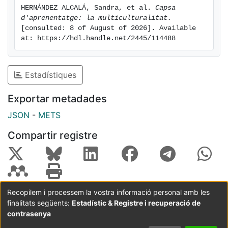
HERNÁNDEZ ALCALÁ, Sandra, et al. 
Capsa 
d'aprenentatge: la multiculturalitat.
[consulted: 8 of August of 2026]. Available 
at: https://hdl.handle.net/2445/114488
Estadístiques
Exportar metadades
JSON
-
METS
Compartir registre
Recopilem i processem la vostra informació personal amb les
finalitats següents:
Estadístic & Registre i recuperació de
Coordinació:
CRAI UB
Avís legal
Metadades
subjectes a:
contrasenya