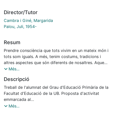
Director/Tutor
Cambra i Giné, Margarida
Palou, Juli, 1954-
Resum
Prendre consciència que tots vivim en un mateix món i
tots som iguals. A més, tenim costums, tradicions i
altres aspectes que són diferents de nosaltres. Aquest
fet és molt positiu perquè sense moure’ns del nostre
Més...
entorn podem aprendre moltes coses relacionades
Descripció
amb altres cultures. Per tant, hem de respectar a
tothom i poder aprendre d’ells. Tots som iguals i
Treball de l'alumnat del Grau d'Educació Primària de la
diferents alhora.
Facultat d'Educació de la UB. Proposta d'activitat
emmarcada al
projecte de recerca EDU201S-69332-R "Desarrollo de
Més...
las competencias