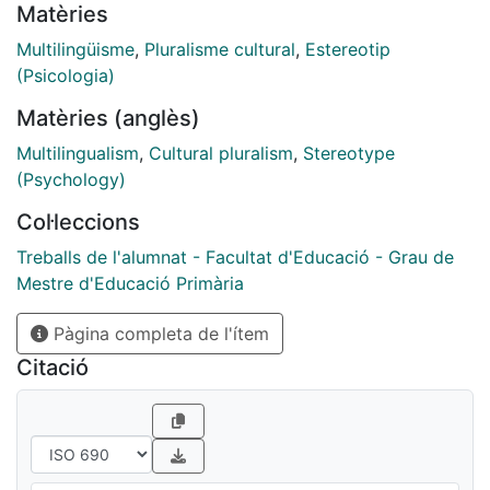
Matèries
para la educación multilingüe". Any: 2017. Tutors: Juli
Palou i Margarida Cambra
Multilingüisme
,
Pluralisme cultural
,
Estereotip
(Psicologia)
Matèries (anglès)
Multilingualism
,
Cultural pluralism
,
Stereotype
(Psychology)
Col·leccions
Treballs de l'alumnat - Facultat d'Educació - Grau de
Mestre d'Educació Primària
Pàgina completa de l'ítem
Citació