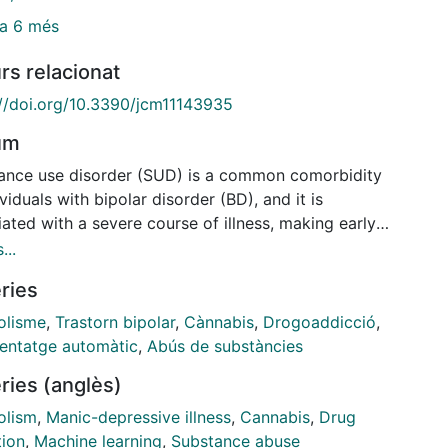
a 6 més
rs relacionat
://doi.org/10.3390/jcm11143935
um
ance use disorder (SUD) is a common comorbidity
ividuals with bipolar disorder (BD), and it is
ated with a severe course of illness, making early
fication of the risk factors for SUD in BD warranted.
...
med to identify, through machine-learning models,
ries
ctors associated with different types of SUD in BD.
cruited 508 individuals with BD from a specialized
olisme
,
Trastorn bipolar
,
Cànnabis
,
Drogoaddicció
,
 Lifetime SUDs were defined according to the DSM
entatge automàtic
,
Abús de substàncies
ia. Random forest (RF) models were trained to
ries (anglès)
fy the presence of (i) any (SUD) in the total sample,
lcohol use disorder (AUD) in the total sample, (iii)
olism
,
Manic-depressive illness
,
Cannabis
,
Drug
o-occurrence with at least another SUD in the total
tion
,
Machine learning
,
Substance abuse