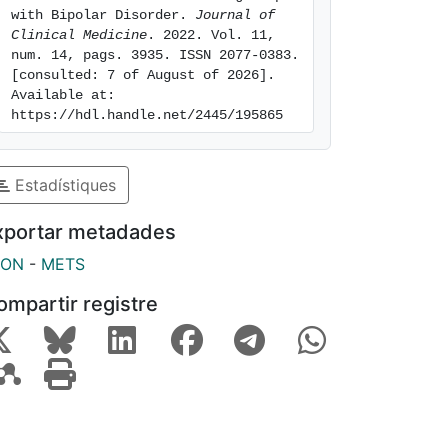
with Bipolar Disorder. 
Journal of 
Clinical Medicine
. 2022. Vol. 11, 
num. 14, pags. 3935. ISSN 2077-0383. 
[consulted: 7 of August of 2026]. 
Available at: 
https://hdl.handle.net/2445/195865
Estadístiques
xportar metadades
SON
-
METS
ompartir registre