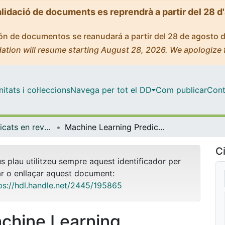
alidació de documents es reprendrà a partir del 28 d
ción de documentos se reanudará a partir del 28 de agosto 
ation will resume starting August 28, 2026. We apologize 
tats i col·leccions
Navega per tot el DD
Com publicar
Cont
Articles publicats en revistes (Medicina)
Machine Learning Prediction of Comorbid Substance Use Disorders among People with Bipolar Disorder
Ci
us plau utilitzeu sempre aquest identificador per
ar o enllaçar aquest document:
ps://hdl.handle.net/2445/195865
chine Learning