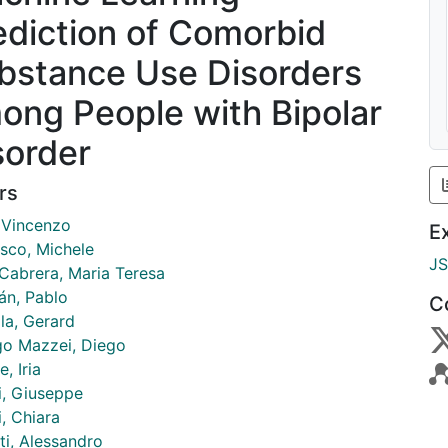
ediction of Comorbid
bstance Use Disorders
ong People with Bipolar
sorder
rs
, Vincenzo
E
isco, Michele
J
Cabrera, Maria Teresa
n, Pablo
C
la, Gerard
go Mazzei, Diego
, Iria
i, Giuseppe
, Chiara
ti, Alessandro