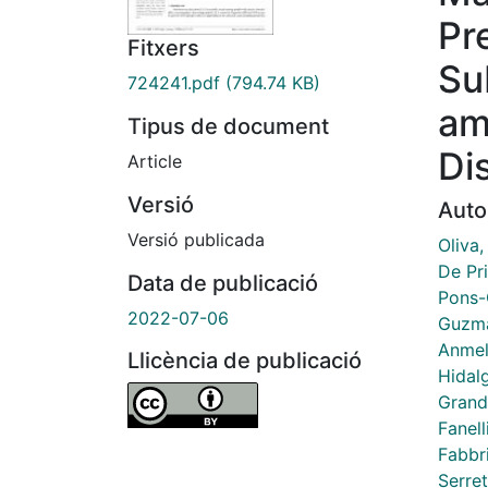
Pr
Fitxers
Su
724241.pdf
(794.74 KB)
am
Tipus de document
Di
Article
Versió
Auto
Versió publicada
Oliva
De Pr
Data de publicació
Pons-
2022-07-06
Guzmá
Anmel
Llicència de publicació
Hidal
Grande
Fanell
Fabbri
Serret