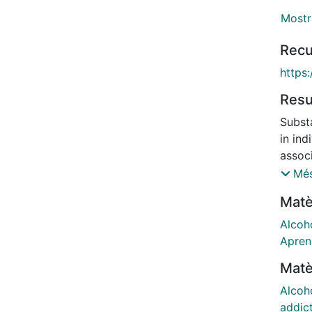
Mostr
Recu
https
Res
Subst
in ind
associ
identi
Més
We ai
Matè
the fa
We re
Alcoh
unit.
Apren
criter
Matè
identi
(ii) a
Alcoh
AUD c
addic