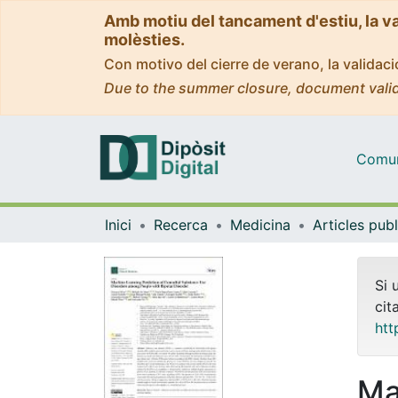
Amb motiu del tancament d'estiu, la v
molèsties.
Con motivo del cierre de verano, la valida
Due to the summer closure, document valid
Comuni
Inici
Recerca
Medicina
Si 
cit
htt
Ma