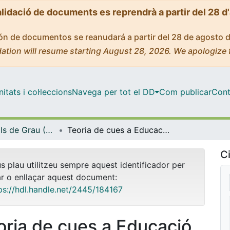
alidació de documents es reprendrà a partir del 28 d
ción de documentos se reanudará a partir del 28 de agosto 
ation will resume starting August 28, 2026. We apologize 
tats i col·leccions
Navega per tot el DD
Com publicar
Cont
Treballs Finals de Grau (TFG) - Matemàtiques
Teoria de cues a Educació Secundària i Batxillerat
Ci
us plau utilitzeu sempre aquest identificador per
ar o enllaçar aquest document:
ps://hdl.handle.net/2445/184167
oria de cues a Educació