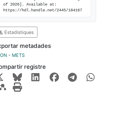
of 2026]. Available at: 
https://hdl.handle.net/2445/184167
Estadístiques
xportar metadades
SON
-
METS
ompartir registre