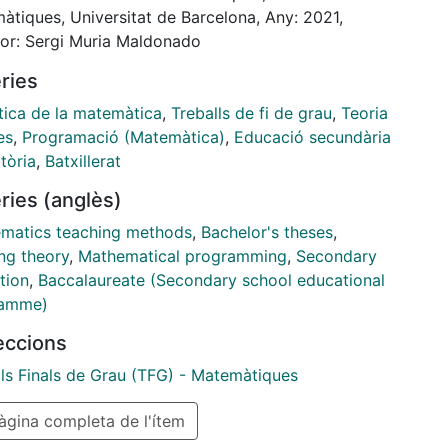
 for the first time and finally studying the results
àtiques, Universitat de Barcelona, Any: 2021,
ved.
tor: Sergi Muria Maldonado
ries
tica de la matemàtica
,
Treballs de fi de grau
,
Teoria
es
,
Programació (Matemàtica)
,
Educació secundària
tòria
,
Batxillerat
ries (anglès)
matics teaching methods
,
Bachelor's theses
,
ng theory
,
Mathematical programming
,
Secondary
tion
,
Baccalaureate (Secondary school educational
ramme)
leccions
lls Finals de Grau (TFG) - Matemàtiques
gina completa de l'ítem