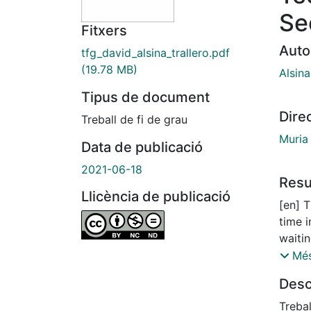
Se
Fitxers
Auto
tfg_david_alsina_trallero.pdf
(19.78 MB)
Alsina
Tipus de document
Dire
Treball de fi de grau
Muria
Data de publicació
2021-06-18
Res
Llicència de publicació
[en] 
time 
waiti
queue
Més
necess
Desc
In the
Theor
Treba