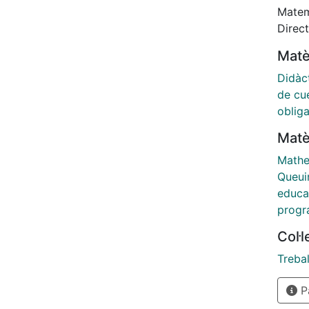
Theory
Matem
achie
Direc
Matè
Didàc
de cu
obliga
Matè
Mathe
Queui
educa
prog
Col·
Treba
Pà