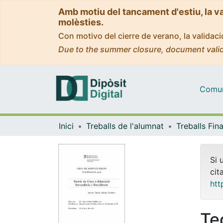
Amb motiu del tancament d'estiu, la v
molèsties.
Con motivo del cierre de verano, la valida
Due to the summer closure, document valid
Comuni
Inici
Treballs de l'alumnat
Si 
cit
htt
Te