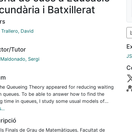
cundària i Batxillerat
rs
 Trallero, David
E
ctor/Tutor
J
 Maldonado, Sergi
C
um
The Queueing Theory appeared for reducing waiting
in queues. To be able to answer how to find the
ng time in queues, I study some usual models of
s with a previous brief introduction of some
...
ary concepts in the first part of this thesis.
ripció
 second part of the thesis, I adapt the Queueing
y to High School introducing them the Queueing
lls Finals de Grau de Matemàtiques, Facultat de