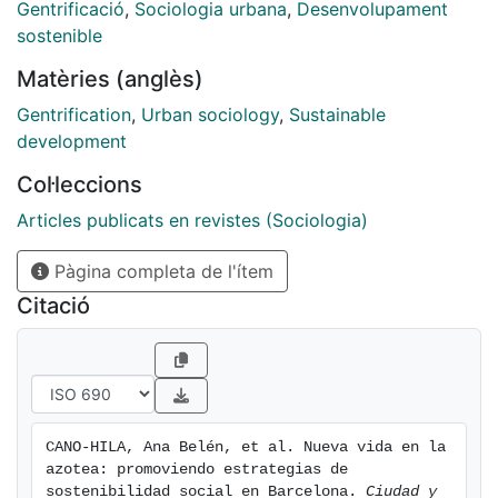
comunitarias en espacios de cuidados, socialmente
Gentrificació
,
Sociologia urbana
,
Desenvolupament
responsables, a través de codiseñar y prototipar
sostenible
soluciones de bajo coste, sostenibles y desmontables.
Matèries (anglès)
El principal resultado es remarcar las azoteas
comunitarias como infraestructuras sociales clave en
Gentrification
,
Urban sociology
,
Sustainable
el avance hacia la ecologización urbana. Generar
development
espacios de pacificación y socialización
Col·leccions
contribuyendo a la calidad de vida de la ciudadanía,
especialmente en contextos con alta densidad
Articles publicats en revistes (Sociologia)
demográfica y dinámicas de intensa turistificación.
Pàgina completa de l'ítem
Citació
CANO-HILA, Ana Belén, et al. Nueva vida en la 
azotea: promoviendo estrategias de 
sostenibilidad social en Barcelona. 
Ciudad y 