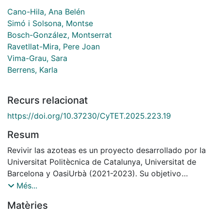
Cano-Hila, Ana Belén
Simó i Solsona, Montse
Bosch-González, Montserrat
Ravetllat-Mira, Pere Joan
Vima-Grau, Sara
Berrens, Karla
Recurs relacionat
https://doi.org/10.37230/CyTET.2025.223.19
Resum
Revivir las azoteas es un proyecto desarrollado por la
Universitat Politècnica de Catalunya, Universitat de
Barcelona y OasiUrbà (2021-2023). Su objetivo
principal es mejorar la calidad de vida durante el
Més...
envejecimiento de comunidades residenciales de
Matèries
Ciutat Vella, Barcelona, transformando las azoteas