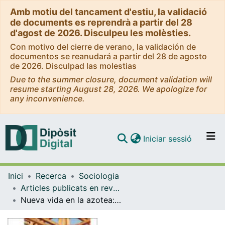
Amb motiu del tancament d'estiu, la validació
de documents es reprendrà a partir del 28
d'agost de 2026. Disculpeu les molèsties.
Con motivo del cierre de verano, la validación de
documentos se reanudará a partir del 28 de agosto
de 2026. Disculpad las molestias
Due to the summer closure, document validation will
resume starting August 28, 2026. We apologize for
any inconvenience.
(current)
Iniciar sessió
Comunitats i col·leccions
Inici
Recerca
Sociologia
Navega per tot el DD
Articles publicats en revistes (Sociologia)
Com publicar
Nueva vida en la azotea: promoviendo estrategias de sostenibilidad social en Barcelona
Contacte