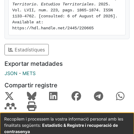
Territorio. Estudios Territoriales
. 2025. 
Vol. LVII, num. 223, pags. 1865-1874. ISSN 
1133-4762. [consulted: 6 of August of 2026]. 
Available at: 
https://hdl.handle.net/2445/220665
Estadístiques
Exportar metadades
JSON
-
METS
Compartir registre
Recopilem i processem la vostra informació personal amb les
finalitats següents:
Estadístic & Registre i recuperació de
Coordinació:
CRAI UB
Avís legal
Metadades
subjectes a:
contrasenya